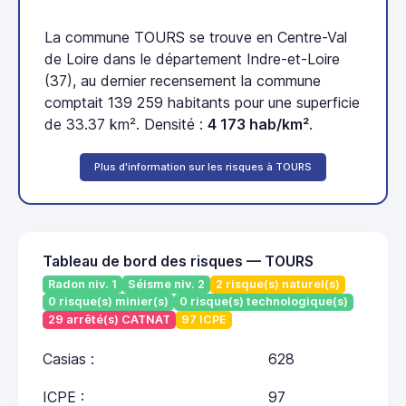
La commune TOURS se trouve en Centre-Val
de Loire dans le département Indre-et-Loire
(37), au dernier recensement la commune
comptait 139 259 habitants pour une superficie
de 33.37 km². Densité :
4 173 hab/km²
.
Plus d'information sur les risques à TOURS
Tableau de bord des risques — TOURS
Radon niv. 1
Séisme niv. 2
2 risque(s) naturel(s)
0 risque(s) minier(s)
0 risque(s) technologique(s)
29 arrêté(s) CATNAT
97 ICPE
Casias :
628
ICPE :
97