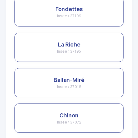
Fondettes
Insee : 37109
La Riche
Insee : 37195
Ballan-Miré
Insee : 37018
Chinon
Insee : 37072