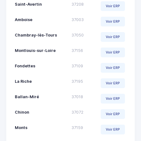
Saint-Avertin
37208
Voir ERP
Amboise
37003
Voir ERP
Chambray-lès-Tours
37050
Voir ERP
Montlouis-sur-Loire
37156
Voir ERP
Fondettes
37109
Voir ERP
La Riche
37195
Voir ERP
Ballan-Miré
37018
Voir ERP
Chinon
37072
Voir ERP
Monts
37159
Voir ERP