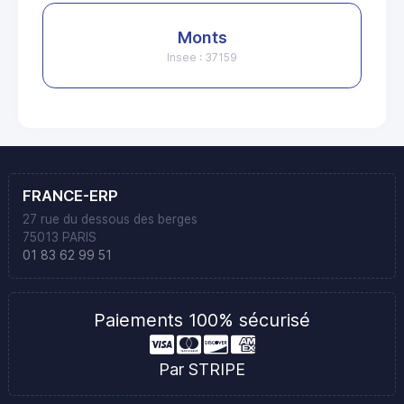
Monts
Insee : 37159
FRANCE-ERP
27 rue du dessous des berges
75013 PARIS
01 83 62 99 51
Paiements 100% sécurisé
Par STRIPE