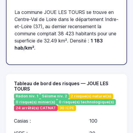
La commune JOUE LES TOURS se trouve en
Centre-Val de Loire dans le département Indre-
et-Loire (37), au dernier recensement la
commune comptait 38 423 habitants pour une
superficie de 32.49 km². Densité :
1 183
hab/km²
.
Tableau de bord des risques — JOUE LES
TOURS
Radon niv. 1
Séisme niv. 2
2 risque(s) naturel(s)
0 risque(s) minier(s)
0 risque(s) technologique(s)
24 arrêté(s) CATNAT
30 ICPE
Casias :
100