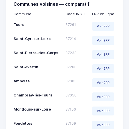
Communes voisines — comparatif
Commune
Code INSEE
ERP en ligne
Tours
37261
Voir ERP
Saint-Cyr-sur-Loire
37214
Voir ERP
Saint-Pierre-des-Corps
37233
Voir ERP
Saint-Avertin
37208
Voir ERP
Amboise
37003
Voir ERP
Chambray-lès-Tours
37050
Voir ERP
Montlouis-sur-Loire
37156
Voir ERP
Fondettes
37109
Voir ERP