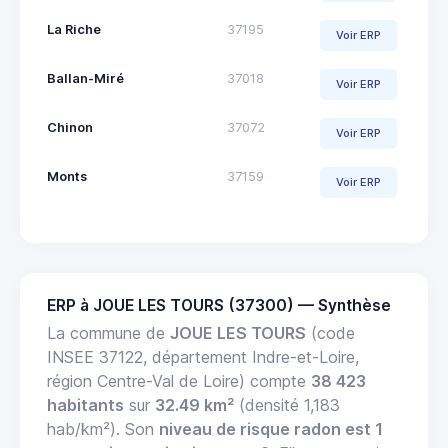
La Riche
37195
Voir ERP
Ballan-Miré
37018
Voir ERP
Chinon
37072
Voir ERP
Monts
37159
Voir ERP
ERP à JOUE LES TOURS (37300) — Synthèse
La commune de
JOUE LES TOURS
(code
INSEE 37122, département Indre-et-Loire,
région Centre-Val de Loire) compte
38 423
habitants
sur
32.49 km²
(densité 1,183
hab/km²). Son
niveau de risque radon est 1