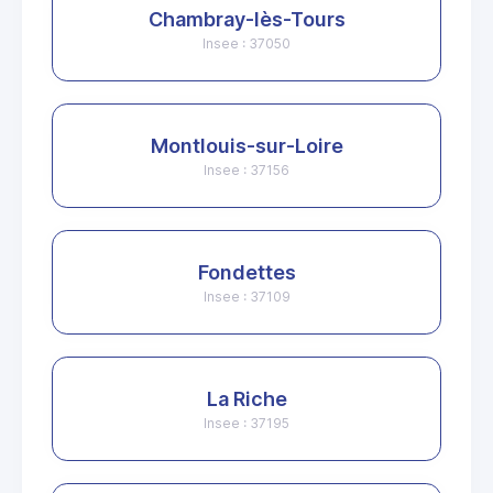
Chambray-lès-Tours
Insee : 37050
Montlouis-sur-Loire
Insee : 37156
Fondettes
Insee : 37109
La Riche
Insee : 37195