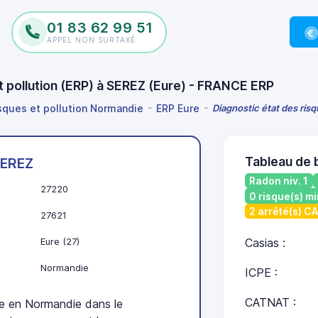
01 83 62 99 51
APPEL NON SURTAXÉ
et pollution (ERP) à SEREZ (Eure) - FRANCE ERP
isques et pollution Normandie
ERP Eure
Diagnostic état des risq
Tableau de 
EREZ
Radon niv. 1
27220
0 risque(s) mi
2 arrêté(s) C
27621
Eure (27)
Casias :
Normandie
ICPE :
CATNAT :
 en Normandie dans le