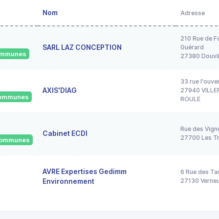
Nom
Adresse
210 Rue de F
SARL LAZ CONCEPTION
Guérard
communes
27380 Douvil
33 rue l'ouve
AXIS'DIAG
27940 VILLE
 communes
ROULE
Rue des Vign
Cabinet ECDI
27700 Les Tr
 communes
AVRE Expertises Gedimm
6 Rue des Ta
Environnement
27130 Verneui