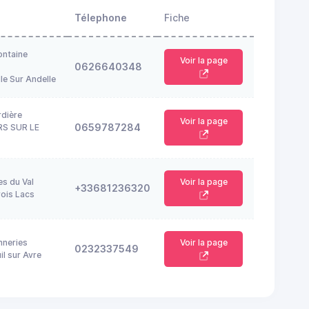
Télephone
Fiche
ontaine
Voir la page
0626640348
le Sur Andelle
rdière
Voir la page
0659787284
RS SUR LE
es du Val
Voir la page
+33681236320
ois Lacs
nneries
Voir la page
0232337549
l sur Avre