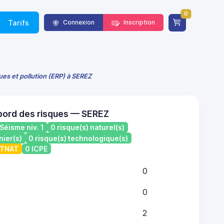
0
Tarifs
Connexion
Inscription
ues et pollution (ERP) à SEREZ
bord des risques — SEREZ
Séisme niv. 1
0 risque(s) naturel(s)
nier(s)
0 risque(s) technologique(s)
ATNAT
0 ICPE
0
0
2