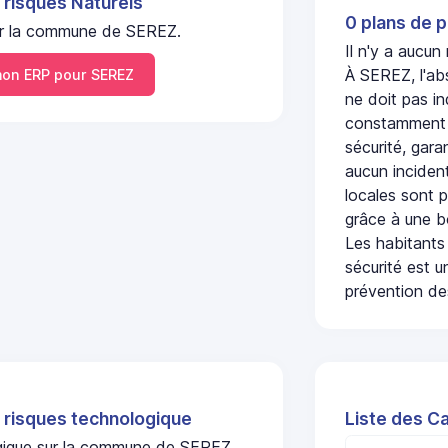
 risques Naturels
0 plans de p
 sur la commune de SEREZ.
Il n'y a aucu
À SEREZ, l'ab
on ERP pour SEREZ
ne doit pas i
constamment s
sécurité, gara
aucun incident
locales sont p
grâce à une b
Les habitants
sécurité est u
prévention des
 risques technologique
Liste des C
logique sur la commune de SEREZ.