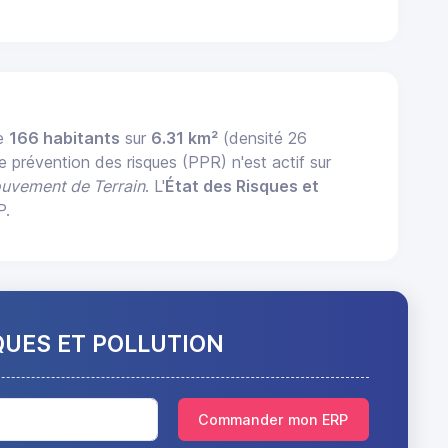
te
166 habitants
sur
6.31 km²
(densité 26
e prévention des risques (PPR) n'est actif sur
uvement de Terrain
. L'
État des Risques et
P.
QUES ET POLLUTION
Commander mon ERP