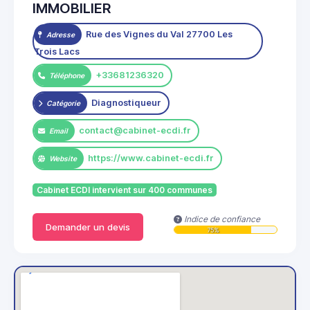
IMMOBILIER
Rue des Vignes du Val 27700 Les
Adresse
Trois Lacs
+33681236320
Téléphone
Diagnostiqueur
Catégorie
contact@cabinet-ecdi.fr
Email
https://www.cabinet-ecdi.fr
Website
Cabinet ECDI intervient sur 400 communes
Indice de confiance
Demander un devis
75%