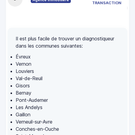
272
TRANSACTION
BEU
Il est plus facile de trouver un diagnostiqueur
dans les communes suivantes:
Évreux
Vernon
Louviers
Val-de-Reuil
Gisors
Bernay
Pont-Audemer
Les Andelys
Gaillon
Verneuil-sur-Avre
Conches-en-Ouche