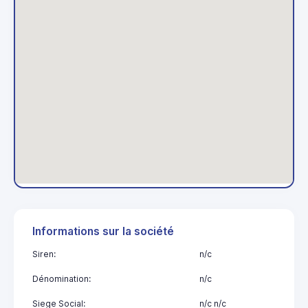
Informations sur la société
Siren:
n/c
Dénomination:
n/c
Siege Social:
n/c n/c