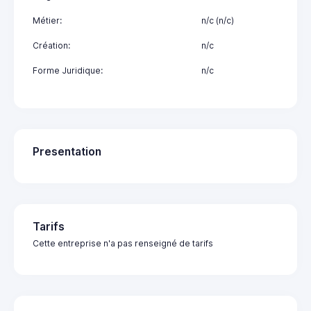
Métier:
n/c (n/c)
Création:
n/c
Forme Juridique:
n/c
Presentation
Tarifs
Cette entreprise n'a pas renseigné de tarifs