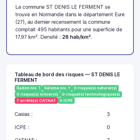
La commune ST DENIS LE FERMENT se
trouve en Normandie dans le département Eure
(27), au dernier recensement la commune
comptait 495 habitants pour une superficie de
17.97 km². Densité :
28 hab/km²
.
Tableau de bord des risques — ST DENIS LE
FERMENT
Radon niv. 1
Séisme niv. 1
0 risque(s) naturel(s)
0 risque(s) minier(s)
0 risque(s) technologique(s)
7 arrêté(s) CATNAT
0 ICPE
Casias :
3
ICPE :
0