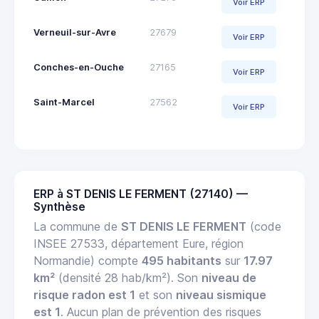
Voir ERP
Verneuil-sur-Avre
27679
Voir ERP
Conches-en-Ouche
27165
Voir ERP
Saint-Marcel
27562
Voir ERP
ERP à ST DENIS LE FERMENT (27140) —
Synthèse
La commune de
ST DENIS LE FERMENT
(code
INSEE 27533, département Eure, région
Normandie) compte
495 habitants
sur
17.97
km²
(densité 28 hab/km²). Son
niveau de
risque radon est 1
et son
niveau sismique
est 1
. Aucun plan de prévention des risques