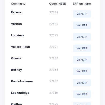
Commune
Code INSEE
ERP en ligne
Évreux
27229
Voir ERP
Vernon
27681
Voir ERP
Louviers
27375
Voir ERP
Val-de-Reuil
27701
Voir ERP
Gisors
27284
Voir ERP
Bernay
27056
Voir ERP
Pont-Audemer
27467
Voir ERP
Les Andelys
27016
Voir ERP
Gaillon
27275