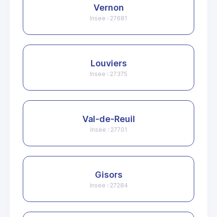
Vernon
Insee : 27681
Louviers
Insee : 27375
Val-de-Reuil
Insee : 27701
Gisors
Insee : 27284