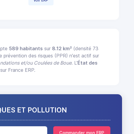
Voir ERP
mpte
589 habitants
sur
8.12 km²
(densité 73
e prévention des risques (PPR) n'est actif sur
ondations et/ou Coulées de Boue
. L'
État des
 sur France ERP.
QUES ET POLLUTION
Commander mon ERP