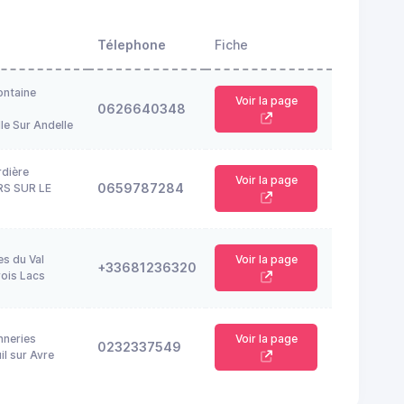
Télephone
Fiche
ontaine
Voir la page
0626640348
le Sur Andelle
rdière
Voir la page
0659787284
RS SUR LE
es du Val
Voir la page
+33681236320
ois Lacs
nneries
Voir la page
0232337549
l sur Avre