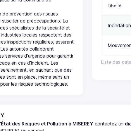
Libellé
 de prévention des risques
 susciter de préoccupations. La
Inondation
 des spécialistes de la sécurité et
 industries locales respectent des
es inspections régulières, assurant
Mouvement
 Les autorités collaborent
s services d'urgence pour garantir
Liste des cat
icace en cas d'incident. Les
 sereinement, en sachant que des
ées sont en place, même sans un
pour les risques technologiques.
EY
'État des Risques et Pollution à MISEREY
contactez un
di
62 99 51 ou par mail.