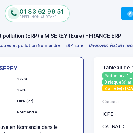
01 83 62 99 51
APPEL NON SURTAXÉ
et pollution (ERP) à MISEREY (Eure) - FRANCE ERP
isques et pollution Normandie
ERP Eure
Diagnostic état des ris
Tableau de 
SEREY
Radon niv. 1
27930
0 risque(s) mi
2 arrêté(s) C
27410
Eure (27)
Casias :
Normandie
ICPE :
CATNAT :
uve en Normandie dans le