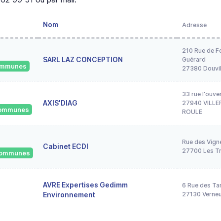
Nom
Adresse
210 Rue de F
SARL LAZ CONCEPTION
Guérard
communes
27380 Douvil
33 rue l'ouve
AXIS'DIAG
27940 VILLE
 communes
ROULE
Rue des Vign
Cabinet ECDI
27700 Les Tr
 communes
AVRE Expertises Gedimm
6 Rue des Ta
Environnement
27130 Verneui