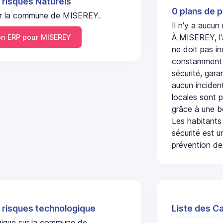
 risques Naturels
0 plans de p
 sur la commune de MISEREY.
Il n'y a aucu
À MISEREY, l'
n ERP pour MISEREY
ne doit pas i
constamment s
sécurité, gara
aucun incident
locales sont p
grâce à une b
Les habitants
sécurité est u
prévention des
 risques technologique
Liste des C
ogique sur la commune de