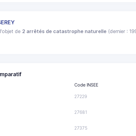
SEREY
 l'objet de
2 arrêtés de catastrophe naturelle
(dernier : 1
mparatif
Code INSEE
27229
27681
27375