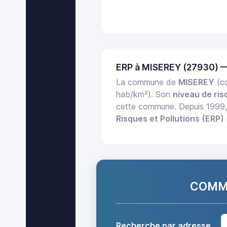
ERP à MISEREY (27930) 
La commune de
MISEREY
(co
hab/km²). Son
niveau de ris
cette commune. Depuis 1999
Risques et Pollutions (ERP)
COMMA
Recherche par adresse