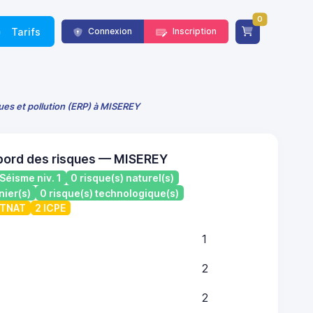
0
Tarifs
Connexion
Inscription
ques et pollution (ERP) à MISEREY
bord des risques — MISEREY
Séisme niv. 1
0 risque(s) naturel(s)
nier(s)
0 risque(s) technologique(s)
ATNAT
2 ICPE
1
2
2