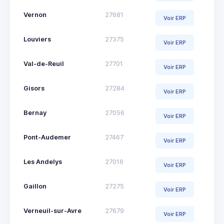
Vernon
27681
Voir ERP
Louviers
27375
Voir ERP
Val-de-Reuil
27701
Voir ERP
Gisors
27284
Voir ERP
Bernay
27056
Voir ERP
Pont-Audemer
27467
Voir ERP
Les Andelys
27016
Voir ERP
Gaillon
27275
Voir ERP
Verneuil-sur-Avre
27679
Voir ERP