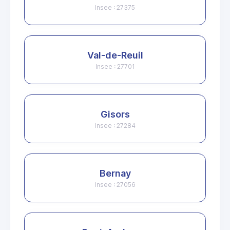
Insee : 27375
Val-de-Reuil
Insee : 27701
Gisors
Insee : 27284
Bernay
Insee : 27056