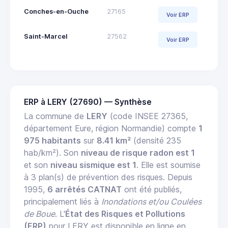
Conches-en-Ouche
27165
Voir ERP
Saint-Marcel
27562
Voir ERP
ERP à LERY (27690) — Synthèse
La commune de
LERY
(code INSEE 27365,
département Eure, région Normandie) compte
1
975 habitants
sur
8.41 km²
(densité 235
hab/km²). Son
niveau de risque radon est 1
et son
niveau sismique est 1
. Elle est soumise
à 3 plan(s) de prévention des risques. Depuis
1995,
6 arrêtés CATNAT
ont été publiés,
principalement liés à
Inondations et/ou Coulées
de Boue
. L'
État des Risques et Pollutions
(ERP)
pour LERY est disponible en ligne en