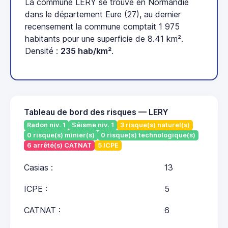
La commune LERY se trouve en Normandie
dans le département Eure (27), au dernier
recensement la commune comptait 1 975
habitants pour une superficie de 8.41 km².
Densité :
235 hab/km²
.
Tableau de bord des risques — LERY
Radon niv. 1
Séisme niv. 1
3 risque(s) naturel(s)
0 risque(s) minier(s)
0 risque(s) technologique(s)
6 arrêté(s) CATNAT
5 ICPE
Casias :
13
ICPE :
5
CATNAT :
6