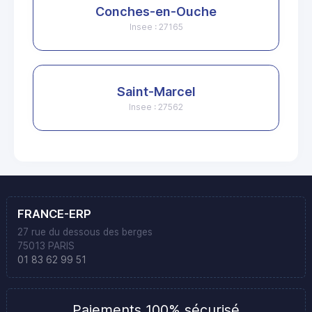
Conches-en-Ouche
Insee : 27165
Saint-Marcel
Insee : 27562
FRANCE-ERP
27 rue du dessous des berges
75013 PARIS
01 83 62 99 51
Paiements 100% sécurisé