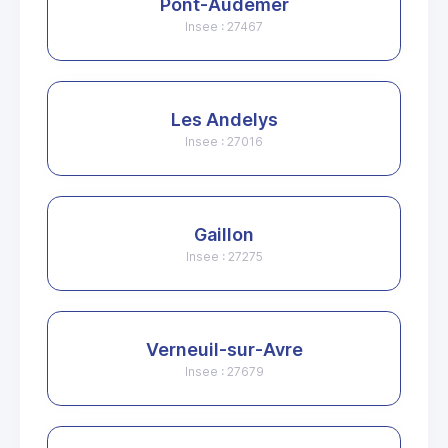
Pont-Audemer
Insee : 27467
Les Andelys
Insee : 27016
Gaillon
Insee : 27275
Verneuil-sur-Avre
Insee : 27679