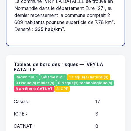
La commune IVRY LA BATAILLE se trouve en
Normandie dans le département Eure (27), au
dernier recensement la commune comptait 2
609 habitants pour une superficie de 7.78 km².
Densité :
335 hab/km²
.
Tableau de bord des risques — IVRY LA
BATAILLE
Radon niv. 1
Séisme niv. 1
1 risque(s) naturel(s)
0 risque(s) minier(s)
0 risque(s) technologique(s)
8 arrêté(s) CATNAT
3 ICPE
Casias :
17
ICPE :
3
CATNAT :
8