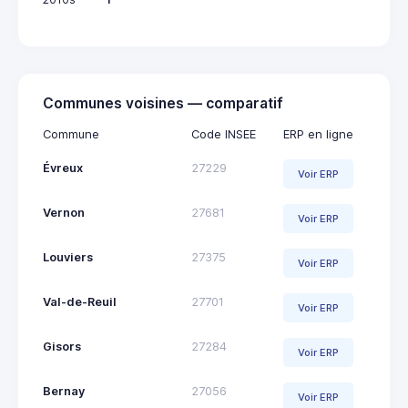
Communes voisines — comparatif
Commune
Code INSEE
ERP en ligne
Évreux
27229
Voir ERP
Vernon
27681
Voir ERP
Louviers
27375
Voir ERP
Val-de-Reuil
27701
Voir ERP
Gisors
27284
Voir ERP
Bernay
27056
Voir ERP