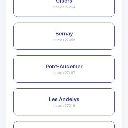
Gisors
Insee : 27284
Bernay
Insee : 27056
Pont-Audemer
Insee : 27467
Les Andelys
Insee : 27016