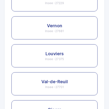
Insee : 27229
Vernon
Insee : 27681
Louviers
Insee : 27375
Val-de-Reuil
Insee : 27701