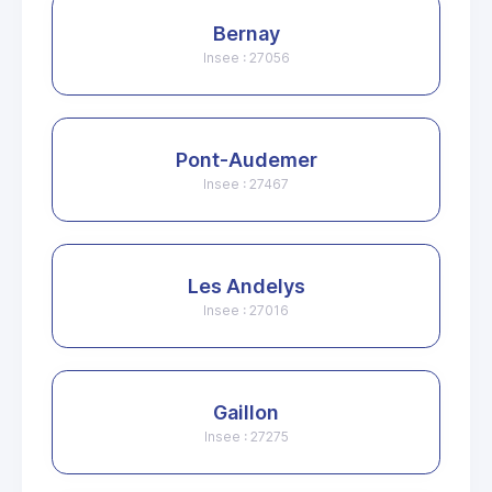
Bernay
Insee : 27056
Pont-Audemer
Insee : 27467
Les Andelys
Insee : 27016
Gaillon
Insee : 27275