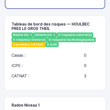
Tableau de bord des risques — HOULBEC
PRES LE GROS THEIL
Radon niv. 1
Séisme niv. 1
0 risque(s) naturel(s)
0 risque(s) minier(s)
0 risque(s) technologique(s)
3 arrêté(s) CATNAT
0 ICPE
Casias :
0
ICPE :
0
CATNAT :
3
Radon Niveau 1