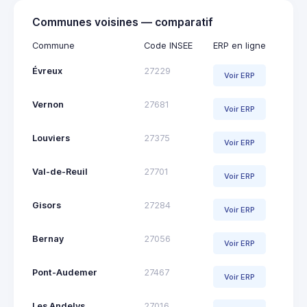
Communes voisines — comparatif
Commune
Code INSEE
ERP en ligne
Évreux
27229
Voir ERP
Vernon
27681
Voir ERP
Louviers
27375
Voir ERP
Val-de-Reuil
27701
Voir ERP
Gisors
27284
Voir ERP
Bernay
27056
Voir ERP
Pont-Audemer
27467
Voir ERP
Les Andelys
27016