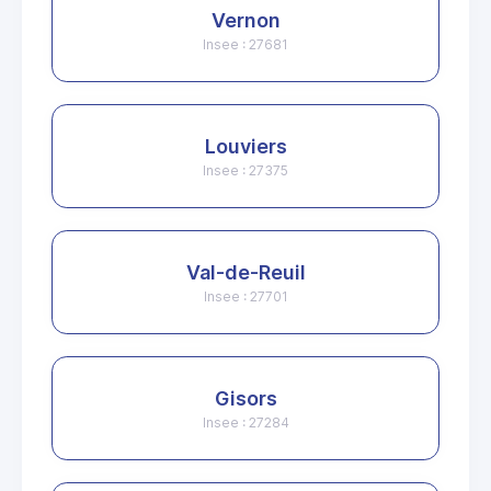
Vernon
Insee : 27681
Louviers
Insee : 27375
Val-de-Reuil
Insee : 27701
Gisors
Insee : 27284