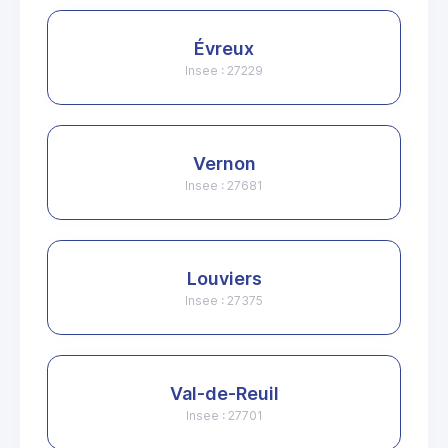
Évreux
Insee : 27229
Vernon
Insee : 27681
Louviers
Insee : 27375
Val-de-Reuil
Insee : 27701