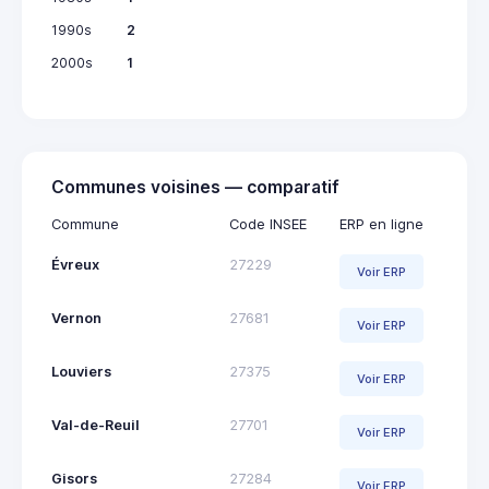
1990s
2
2000s
1
Communes voisines — comparatif
Commune
Code INSEE
ERP en ligne
Évreux
27229
Voir ERP
Vernon
27681
Voir ERP
Louviers
27375
Voir ERP
Val-de-Reuil
27701
Voir ERP
Gisors
27284
Voir ERP