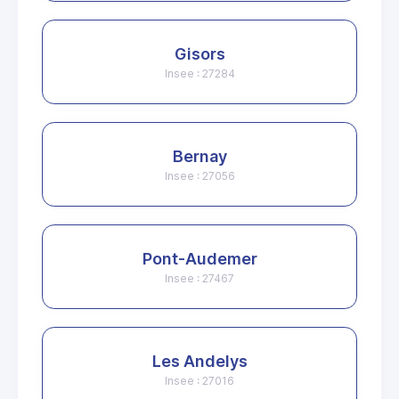
Gisors
Insee : 27284
Bernay
Insee : 27056
Pont-Audemer
Insee : 27467
Les Andelys
Insee : 27016