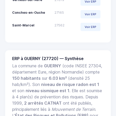
Voir ERP
Conches-en-Ouche
27165
Voir ERP
Saint-Marcel
27562
Voir ERP
ERP à GUERNY (27720) — Synthèse
La commune de
GUERNY
(code INSEE 27304,
département Eure, région Normandie) compte
150 habitants
sur
6.03 km²
(densité 25
hab/km²). Son
niveau de risque radon est 1
et son
niveau sismique est 1
. Elle est soumise
à 4 plan(s) de prévention des risques. Depuis
1999,
2 arrêtés CATNAT
ont été publiés,
principalement liés à
Mouvement de Terrain
.
L'
État des Risques et Pollutions (ERP)
pour