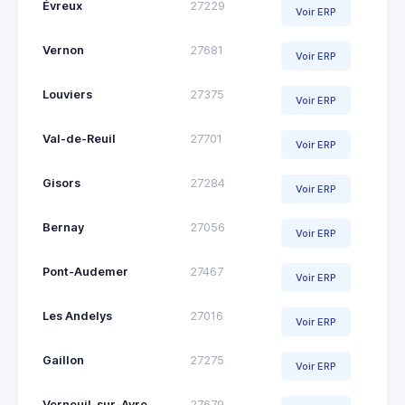
Évreux
27229
Voir ERP
Vernon
27681
Voir ERP
Louviers
27375
Voir ERP
Val-de-Reuil
27701
Voir ERP
Gisors
27284
Voir ERP
Bernay
27056
Voir ERP
Pont-Audemer
27467
Voir ERP
Les Andelys
27016
Voir ERP
Gaillon
27275
Voir ERP
Verneuil-sur-Avre
27679