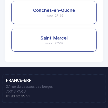
Conches-en-Ouche
Insee : 27165
Saint-Marcel
Insee : 27562
FRANCE-ERP
27 rue du dessous des berges
75013 PARIS
01 83 62 99 51