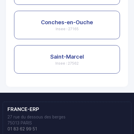
Conches-en-Ouche
Insee : 27165
Saint-Marcel
Insee : 27562
FRANCE-ERP
27 rue du dessous des berges
75013 PARIS
01 83 62 99 51