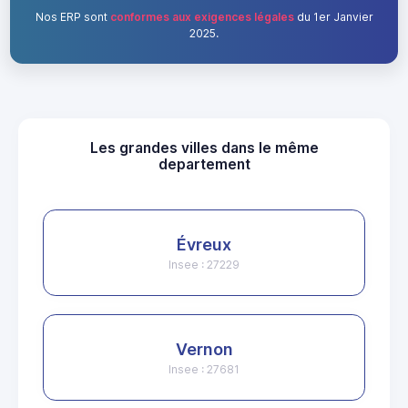
Nos ERP sont
conformes aux exigences légales
du 1er Janvier
2025.
Les grandes villes dans le même
departement
Évreux
Insee : 27229
Vernon
Insee : 27681