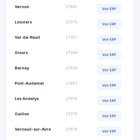
Vernon
27681
Voir ERP
Louviers
27375
Voir ERP
Val-de-Reuil
27701
Voir ERP
Gisors
27284
Voir ERP
Bernay
27056
Voir ERP
Pont-Audemer
27467
Voir ERP
Les Andelys
27016
Voir ERP
Gaillon
27275
Voir ERP
Verneuil-sur-Avre
27679
Voir ERP