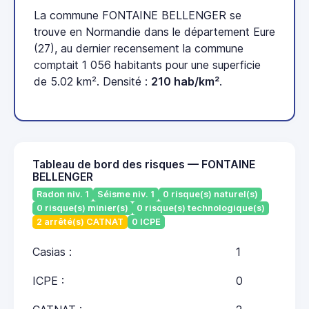
La commune FONTAINE BELLENGER se
trouve en Normandie dans le département Eure
(27), au dernier recensement la commune
comptait 1 056 habitants pour une superficie
de 5.02 km². Densité :
210 hab/km²
.
Tableau de bord des risques — FONTAINE
BELLENGER
Radon niv. 1
Séisme niv. 1
0 risque(s) naturel(s)
0 risque(s) minier(s)
0 risque(s) technologique(s)
2 arrêté(s) CATNAT
0 ICPE
Casias :
1
ICPE :
0