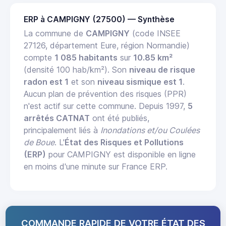
ERP à CAMPIGNY (27500) — Synthèse
La commune de
CAMPIGNY
(code INSEE
27126, département Eure, région Normandie)
compte
1 085 habitants
sur
10.85 km²
(densité 100 hab/km²). Son
niveau de risque
radon est 1
et son
niveau sismique est 1
.
Aucun plan de prévention des risques (PPR)
n'est actif sur cette commune. Depuis 1997,
5
arrêtés CATNAT
ont été publiés,
principalement liés à
Inondations et/ou Coulées
de Boue
. L'
État des Risques et Pollutions
(ERP)
pour CAMPIGNY est disponible en ligne
en moins d'une minute sur France ERP.
COMMANDE RAPIDE DE VOTRE ÉTAT DES