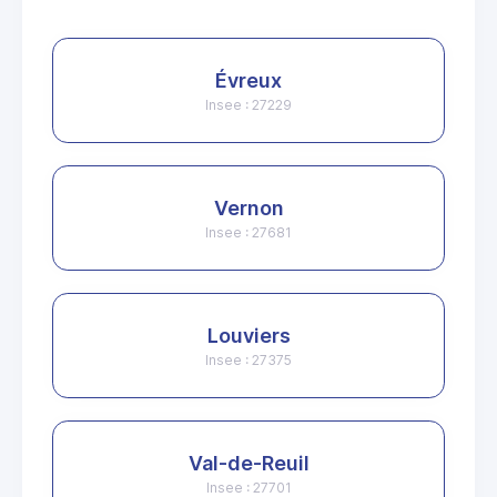
Évreux
Insee : 27229
Vernon
Insee : 27681
Louviers
Insee : 27375
Val-de-Reuil
Insee : 27701