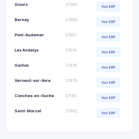
Gisors
27284
Voir ERP
Bernay
27056
Voir ERP
Pont-Audemer
27467
Voir ERP
Les Andelys
27016
Voir ERP
Gaillon
27275
Voir ERP
Verneuil-sur-Avre
27679
Voir ERP
Conches-en-Ouche
27165
Voir ERP
Saint-Marcel
27562
Voir ERP