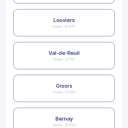
Louviers
Insee : 27375
Val-de-Reuil
Insee : 27701
Gisors
Insee : 27284
Bernay
Insee : 27056