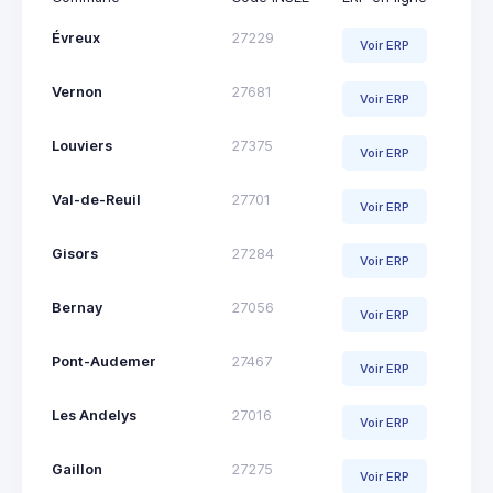
Évreux
27229
Voir ERP
Vernon
27681
Voir ERP
Louviers
27375
Voir ERP
Val-de-Reuil
27701
Voir ERP
Gisors
27284
Voir ERP
Bernay
27056
Voir ERP
Pont-Audemer
27467
Voir ERP
Les Andelys
27016
Voir ERP
Gaillon
27275
Voir ERP