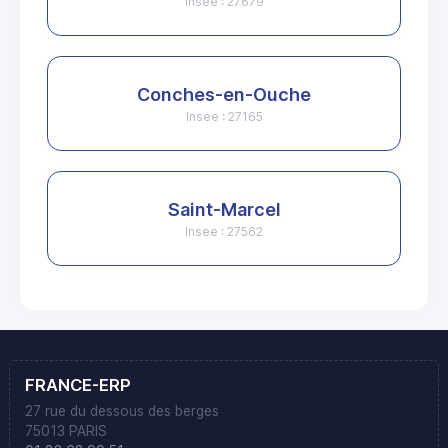
Insee : 27679
Conches-en-Ouche
Insee : 27165
Saint-Marcel
Insee : 27562
FRANCE-ERP
27 rue du dessous des berges
75013 PARIS