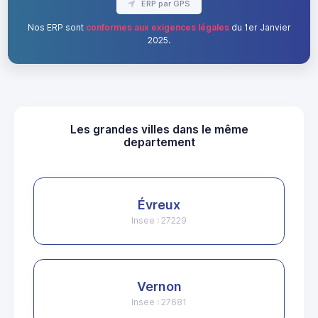
ERP par GPS
Nos ERP sont
conformes aux exigences légales
du 1er Janvier
2025.
Les grandes villes dans le même
departement
Évreux
Insee : 27229
Vernon
Insee : 27681