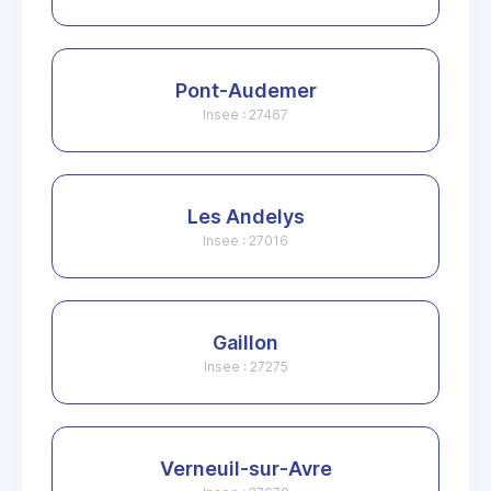
Pont-Audemer
Insee : 27467
Les Andelys
Insee : 27016
Gaillon
Insee : 27275
Verneuil-sur-Avre