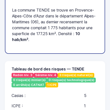
La commune TENDE se trouve en Provence-
Alpes-Côte d'Azur dans le département Alpes-
Maritimes (06), au dernier recensement la
commune comptait 1 775 habitants pour une
superficie de 177.25 km². Densité :
10
hab/km²
.
Tableau de bord des risques — TENDE
Radon niv. 3
Séisme niv. 4
3 risque(s) naturel(s)
0 risque(s) minier(s)
0 risque(s) technologique(s)
0 arrêté(s) CATNAT
1 ICPE
Casias :
5
ICPE :
1