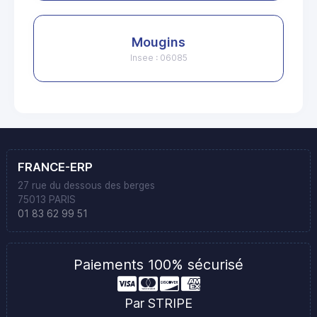
Mougins
Insee : 06085
FRANCE-ERP
27 rue du dessous des berges
75013 PARIS
01 83 62 99 51
Paiements 100% sécurisé
Par STRIPE