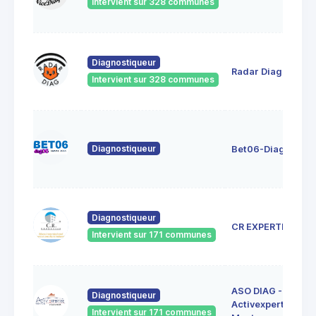
Intervient sur 328 communes
Diagnostiqueur
Radar Diag
Intervient sur 328 communes
Diagnostiqueur
Bet06-Diag06
Diagnostiqueur
CR EXPERTISE
Intervient sur 171 communes
ASO DIAG -
Diagnostiqueur
Activexpertise
Intervient sur 171 communes