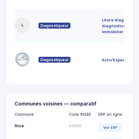
Litore diag
L
Diagnostiqueur
diagnostics
immobilier
Diagnostiqueur
Activ'Expertise
Communes voisines — comparatif
Commune
Code INSEE
ERP en ligne
Nice
06088
Voir ERP