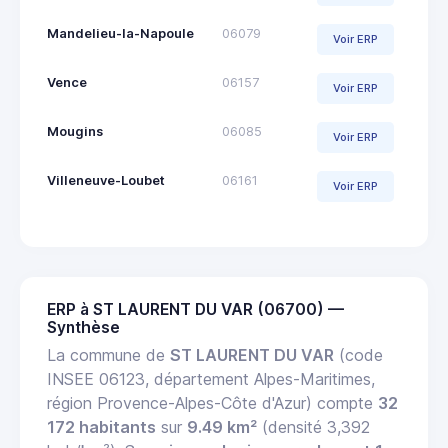
Mandelieu-la-Napoule
06079
Voir ERP
Vence
06157
Voir ERP
Mougins
06085
Voir ERP
Villeneuve-Loubet
06161
Voir ERP
ERP à ST LAURENT DU VAR (06700) —
Synthèse
La commune de
ST LAURENT DU VAR
(code
INSEE 06123, département Alpes-Maritimes,
région Provence-Alpes-Côte d'Azur) compte
32
172 habitants
sur
9.49 km²
(densité 3,392