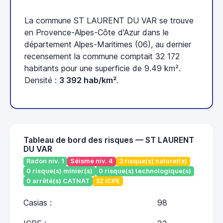
La commune ST LAURENT DU VAR se trouve
en Provence-Alpes-Côte d'Azur dans le
département Alpes-Maritimes (06), au dernier
recensement la commune comptait 32 172
habitants pour une superficie de 9.49 km².
Densité :
3 392 hab/km²
.
Tableau de bord des risques — ST LAURENT
DU VAR
Radon niv. 1
Séisme niv. 4
3 risque(s) naturel(s)
0 risque(s) minier(s)
0 risque(s) technologique(s)
0 arrêté(s) CATNAT
32 ICPE
Casias :
98