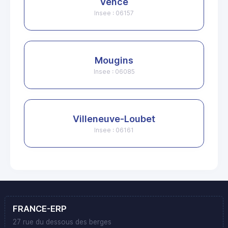
Vence
Insee : 06157
Mougins
Insee : 06085
Villeneuve-Loubet
Insee : 06161
FRANCE-ERP
27 rue du dessous des berges