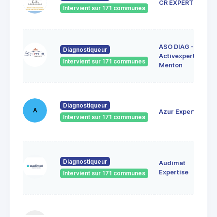
CR EXPERTISE
Intervient sur 171 communes
ASO DIAG -
Diagnostiqueur
Activexpertise
Intervient sur 171 communes
Menton
Diagnostiqueur
A
Azur Expertise
Intervient sur 171 communes
Diagnostiqueur
Audimat
Expertise
Intervient sur 171 communes