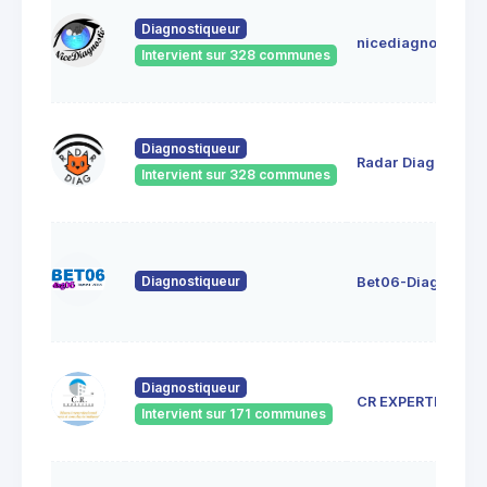
Diagnostiqueur
nicediagnostic
Intervient sur 328 communes
Diagnostiqueur
Radar Diag
Intervient sur 328 communes
Diagnostiqueur
Bet06-Diag06
Diagnostiqueur
CR EXPERTISE
Intervient sur 171 communes