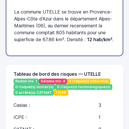
La commune UTELLE se trouve en Provence-
Alpes-Côte d'Azur dans le département Alpes-
Maritimes (06), au dernier recensement la
commune comptait 805 habitants pour une
superficie de 67.86 km². Densité :
12 hab/km²
.
Tableau de bord des risques — UTELLE
Radon niv. 1
Séisme niv. 4
4 risque(s) naturel(s)
0 risque(s) minier(s)
0 risque(s) technologique(s)
0 arrêté(s) CATNAT
1 ICPE
Casias :
3
ICPE :
1