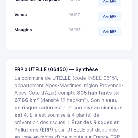
Voir ERP
Vence
06157
Voir ERP
Mougins
06085
Voir ERP
ERP à UTELLE (06450) — Synthèse
La commune de
UTELLE
(code INSEE 06151,
département Alpes-Maritimes, région Provence-
Alpes-Côte d'Azur) compte
805 habitants
sur
67.86 km²
(densité 12 hab/km²). Son
niveau
de risque radon est 1
et son
niveau sismique
est 4
. Elle est soumise à 4 plan(s) de
prévention des risques. L'
État des Risques et
Pollutions (ERP)
pour UTELLE est disponible
en ligne en moins d'une minute sur France ERP.