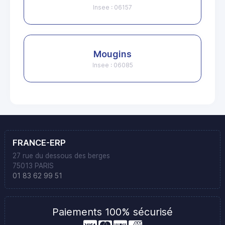
Insee : 06157
Mougins
Insee : 06085
FRANCE-ERP
27 rue du dessous des berges
75013 PARIS
01 83 62 99 51
Paiements 100% sécurisé