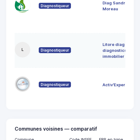
Diag Sandrine
Diagnostiqueur
Moreau
Litore diag
L
Diagnostiqueur
diagnostics
immobilier
Diagnostiqueur
Activ'Expertise
Communes voisines — comparatif
Commune
Code INSEE
ERP en ligne