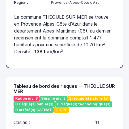
Region :
Provence-Alpes-Côte d'Azur
La commune THEOULE SUR MER se trouve
en Provence-Alpes-Côte d'Azur dans le
département Alpes-Maritimes (06), au dernier
recensement la commune comptait 1 477
habitants pour une superficie de 10.70 km².
Densité :
138 hab/km²
.
Tableau de bord des risques — THEOULE SUR
MER
Radon niv. 3
Séisme niv. 2
2 risque(s) naturel(s)
0 risque(s) minier(s)
0 risque(s) technologique(s)
0 arrêté(s) CATNAT
2 ICPE
Casias :
11