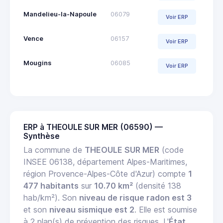
Mandelieu-la-Napoule
06079
Voir ERP
Vence
06157
Voir ERP
Mougins
06085
Voir ERP
ERP à THEOULE SUR MER (06590) —
Synthèse
La commune de
THEOULE SUR MER
(code
INSEE 06138, département Alpes-Maritimes,
région Provence-Alpes-Côte d'Azur) compte
1
477 habitants
sur
10.70 km²
(densité 138
hab/km²). Son
niveau de risque radon est 3
et son
niveau sismique est 2
. Elle est soumise
à 2 plan(s) de prévention des risques. L'
État