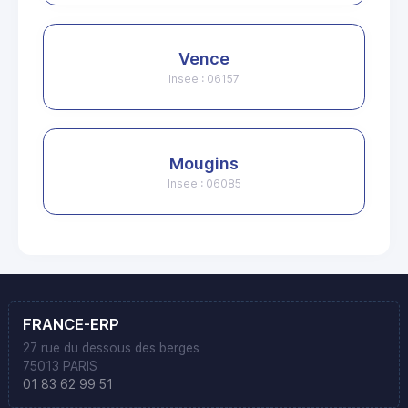
Vence
Insee : 06157
Mougins
Insee : 06085
FRANCE-ERP
27 rue du dessous des berges
75013 PARIS
01 83 62 99 51