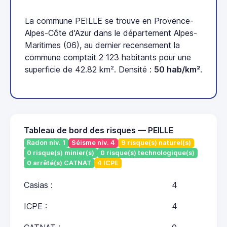
La commune PEILLE se trouve en Provence-
Alpes-Côte d'Azur dans le département Alpes-
Maritimes (06), au dernier recensement la
commune comptait 2 123 habitants pour une
superficie de 42.82 km². Densité :
50 hab/km²
.
Tableau de bord des risques — PEILLE
Radon niv. 1
Séisme niv. 4
9 risque(s) naturel(s)
0 risque(s) minier(s)
0 risque(s) technologique(s)
0 arrêté(s) CATNAT
4 ICPE
Casias :
4
ICPE :
4