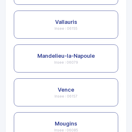
Vallauris
Insee : 06155
Mandelieu-la-Napoule
Insee : 06079
Vence
Insee : 06157
Mougins
Insee : 06085