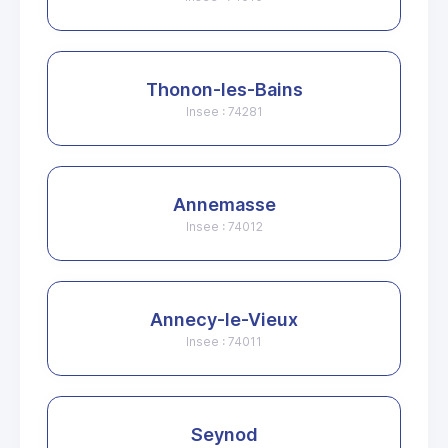
Thonon-les-Bains
Insee : 74281
Annemasse
Insee : 74012
Annecy-le-Vieux
Insee : 74011
Seynod