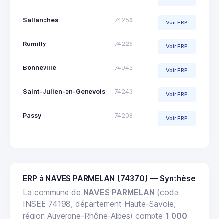
Sallanches
74256
Voir ERP
Rumilly
74225
Voir ERP
Bonneville
74042
Voir ERP
Saint-Julien-en-Genevois
74243
Voir ERP
Passy
74208
Voir ERP
ERP à NAVES PARMELAN (74370) — Synthèse
La commune de
NAVES PARMELAN
(code
INSEE 74198, département Haute-Savoie,
région Auvergne-Rhône-Alpes) compte
1 000