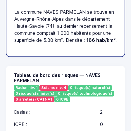
La commune NAVES PARMELAN se trouve en
Auvergne-Rhône-Alpes dans le département
Haute-Savoie (74), au dernier recensement la
commune comptait 1 000 habitants pour une
superficie de 5.38 km². Densité :
186 hab/km²
.
Tableau de bord des risques — NAVES
PARMELAN
Radon niv. 1
Séisme niv. 4
0 risque(s) naturel(s)
0 risque(s) minier(s)
0 risque(s) technologique(s)
6 arrêté(s) CATNAT
0 ICPE
Casias :
2
ICPE :
0