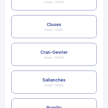
Insee : 74268
Cluses
Insee : 74081
Cran-Gevrier
Insee : 74093
Sallanches
Insee : 74256
Rumilly