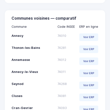
Communes voisines — comparatif
Commune
Code INSEE
ERP en ligne
Annecy
74010
Voir ERP
Thonon-les-Bains
74281
Voir ERP
Annemasse
74012
Voir ERP
Annecy-le-Vieux
74011
Voir ERP
Seynod
74268
Voir ERP
Cluses
74081
Voir ERP
Cran-Gevrier
74093
Voir ERP