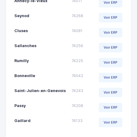
Annecy-le-Vieux
74011
Voir ERP
Seynod
74268
Voir ERP
Cluses
74081
Voir ERP
Sallanches
74256
Voir ERP
Rumilly
74225
Voir ERP
Bonneville
74042
Voir ERP
Saint-Julien-en-Genevois
74243
Voir ERP
Passy
74208
Voir ERP
Gaillard
74133
Voir ERP