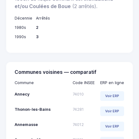
et/ou Coulées de Boue
(2 arrêtés).
Décennie
Arrêtés
1980s
2
1990s
3
Communes voisines — comparatif
Commune
Code INSEE
ERP en ligne
Annecy
74010
Voir ERP
Thonon-les-Bains
74281
Voir ERP
Annemasse
74012
Voir ERP