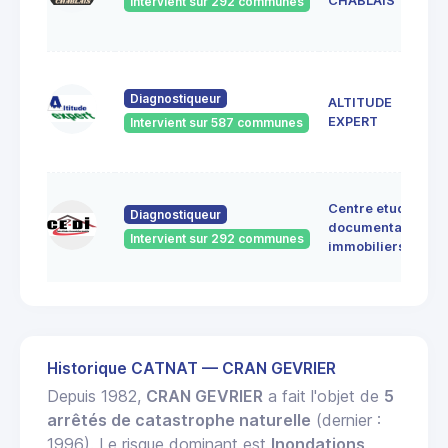
CHABLAIS
Intervient sur 292 communes
Diagnostiqueur
ALTITUDE
EXPERT
Intervient sur 587 communes
Centre etudes
Diagnostiqueur
documentation
Intervient sur 292 communes
immobiliers
Historique CATNAT — CRAN GEVRIER
Depuis 1982,
CRAN GEVRIER
a fait l'objet de
5
arrêtés de catastrophe naturelle
(dernier :
1996). Le risque dominant est
Inondations