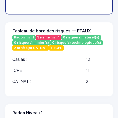
Tableau de bord des risques — ETAUX
Radon niv. 1
Séisme niv. 4
0 risque(s) naturel(s)
0 risque(s) minier(s)
0 risque(s) technologique(s)
2 arrêté(s) CATNAT
11 ICPE
Casias :
12
ICPE :
11
CATNAT :
2
Radon Niveau 1