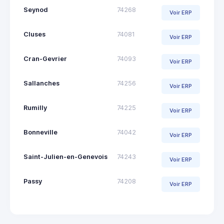
Seynod
74268
Voir ERP
Cluses
74081
Voir ERP
Cran-Gevrier
74093
Voir ERP
Sallanches
74256
Voir ERP
Rumilly
74225
Voir ERP
Bonneville
74042
Voir ERP
Saint-Julien-en-Genevois
74243
Voir ERP
Passy
74208
Voir ERP