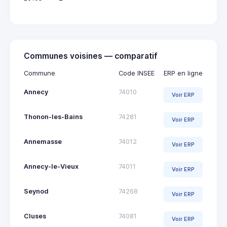
Communes voisines — comparatif
Commune
Code INSEE
ERP en ligne
Annecy
74010
Voir ERP
Thonon-les-Bains
74281
Voir ERP
Annemasse
74012
Voir ERP
Annecy-le-Vieux
74011
Voir ERP
Seynod
74268
Voir ERP
Cluses
74081
Voir ERP