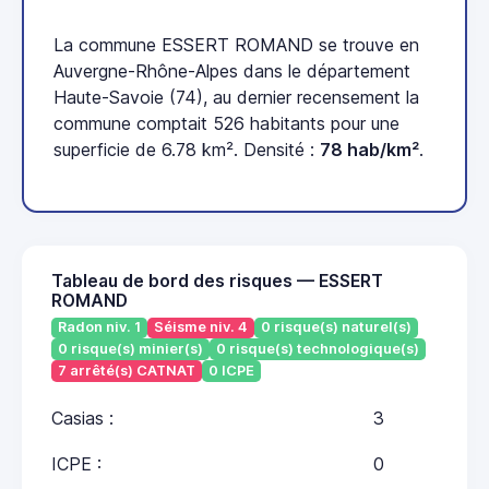
La commune ESSERT ROMAND se trouve en
Auvergne-Rhône-Alpes dans le département
Haute-Savoie (74), au dernier recensement la
commune comptait 526 habitants pour une
superficie de 6.78 km². Densité :
78 hab/km²
.
Tableau de bord des risques — ESSERT
ROMAND
Radon niv. 1
Séisme niv. 4
0 risque(s) naturel(s)
0 risque(s) minier(s)
0 risque(s) technologique(s)
7 arrêté(s) CATNAT
0 ICPE
Casias :
3
ICPE :
0