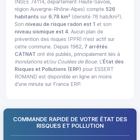
INSEE 74114, département Haute-Savoie,
région Auvergne-Rhône-Alpes) compte
526
habitants
sur
6.78 km²
(densité 78 hab/km²).
Son
niveau de risque radon est 1
et son
niveau sismique est 4
. Aucun plan de
prévention des risques (PPR) n'est actif sur
cette commune. Depuis 1982,
7 arrêtés
CATNAT
ont été publiés, principalement liés à
Inondations et/ou Coulées de Boue
. L'
État des
Risques et Pollutions (ERP)
pour ESSERT
ROMAND est disponible en ligne en moins
d'une minute sur France ERP.
COMMANDE RAPIDE DE VOTRE ÉTAT DES
RISQUES ET POLLUTION