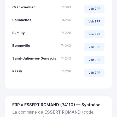
Cran-Gevrier
74093
Voir ERP
Sallanches
74256
Voir ERP
Rumilly
74225
Voir ERP
Bonneville
74042
Voir ERP
Saint-Julien-en-Genevois
74243
Voir ERP
Passy
74208
Voir ERP
ERP à ESSERT ROMAND (74110) — Synthèse
La commune de
ESSERT ROMAND
(code