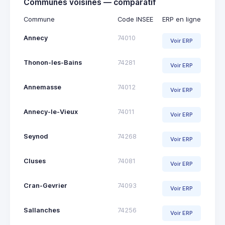
Communes voisines — comparatif
Commune
Code INSEE
ERP en ligne
Annecy
74010
Voir ERP
Thonon-les-Bains
74281
Voir ERP
Annemasse
74012
Voir ERP
Annecy-le-Vieux
74011
Voir ERP
Seynod
74268
Voir ERP
Cluses
74081
Voir ERP
Cran-Gevrier
74093
Voir ERP
Sallanches
74256
Voir ERP