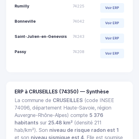
Rumilly
74225
Voir ERP
Bonneville
74042
Voir ERP
Saint-Julien-en-Genevois
74243
Voir ERP
Passy
74208
Voir ERP
ERP à CRUSEILLES (74350) — Synthèse
La commune de
CRUSEILLES
(code INSEE
74096, département Haute-Savoie, région
Auvergne-Rhône-Alpes) compte
5 376
habitants
sur
25.48 km²
(densité 211
hab/km²). Son
niveau de risque radon est 1
et son
niveau sismique est 4
. Elle est soumise