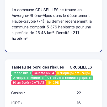
La commune CRUSEILLES se trouve en
Auvergne-Rhône-Alpes dans le département
Haute-Savoie (74), au dernier recensement la
commune comptait 5 376 habitants pour une
superficie de 25.48 km². Densité :
211
hab/km²
.
Tableau de bord des risques — CRUSEILLES
Radon niv. 1
Séisme niv. 4
3 risque(s) naturel(s)
0 risque(s) minier(s)
0 risque(s) technologique(s)
10 arrêté(s) CATNAT
16 ICPE
Casias :
22
ICPE :
16