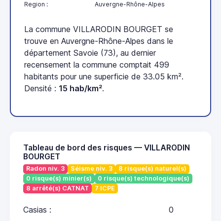
Region :
Auvergne-Rhône-Alpes
La commune VILLARODIN BOURGET se
trouve en Auvergne-Rhône-Alpes dans le
département Savoie (73), au dernier
recensement la commune comptait 499
habitants pour une superficie de 33.05 km².
Densité :
15 hab/km²
.
Tableau de bord des risques — VILLARODIN
BOURGET
Radon niv. 3
Séisme niv. 3
8 risque(s) naturel(s)
0 risque(s) minier(s)
0 risque(s) technologique(s)
8 arrêté(s) CATNAT
7 ICPE
Casias :
0