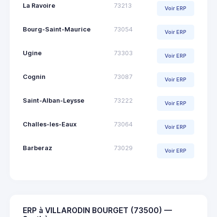
La Ravoire
73213
Voir ERP
Bourg-Saint-Maurice
73054
Voir ERP
Ugine
73303
Voir ERP
Cognin
73087
Voir ERP
Saint-Alban-Leysse
73222
Voir ERP
Challes-les-Eaux
73064
Voir ERP
Barberaz
73029
Voir ERP
ERP à VILLARODIN BOURGET (73500) —