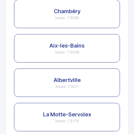
Chambéry
Insee : 73065
Aix-les-Bains
Insee : 73008
Albertville
Insee : 73011
La Motte-Servolex
Insee : 73179