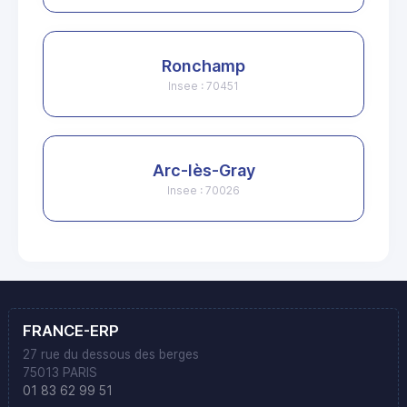
Ronchamp
Insee : 70451
Arc-lès-Gray
Insee : 70026
FRANCE-ERP
27 rue du dessous des berges
75013 PARIS
01 83 62 99 51