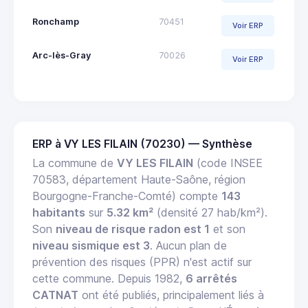
Ronchamp
70451
Voir ERP
Arc-lès-Gray
70026
Voir ERP
ERP à VY LES FILAIN (70230) — Synthèse
La commune de
VY LES FILAIN
(code INSEE
70583, département Haute-Saône, région
Bourgogne-Franche-Comté) compte
143
habitants
sur
5.32 km²
(densité 27 hab/km²).
Son
niveau de risque radon est 1
et son
niveau sismique est 3
. Aucun plan de
prévention des risques (PPR) n'est actif sur
cette commune. Depuis 1982,
6 arrêtés
CATNAT
ont été publiés, principalement liés à