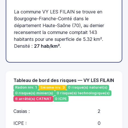
La commune VY LES FILAIN se trouve en
Bourgogne-Franche-Comté dans le
département Haute-Saône (70), au dernier
recensement la commune comptait 143
habitants pour une superficie de 5.32 km².
Densité :
27 hab/km²
.
Tableau de bord des risques — VY LES FILAIN
Radon niv. 1
Séisme niv. 3
0 risque(s) naturel(s)
0 risque(s) minier(s)
0 risque(s) technologique(s)
6 arrêté(s) CATNAT
0 ICPE
Casias :
2
ICPE :
0