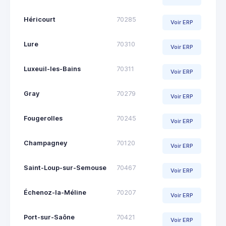
Héricourt
70285
Voir ERP
Lure
70310
Voir ERP
Luxeuil-les-Bains
70311
Voir ERP
Gray
70279
Voir ERP
Fougerolles
70245
Voir ERP
Champagney
70120
Voir ERP
Saint-Loup-sur-Semouse
70467
Voir ERP
Échenoz-la-Méline
70207
Voir ERP
Port-sur-Saône
70421
Voir ERP