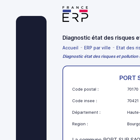
Diagnostic état des risques
Accueil
ERP par ville
Etat des r
Diagnostic état des risques et polluti
PORT 
Code postal :
70170
Code insee :
70421
Département :
Haute
Region :
Bourg
La commune PORT SUR SAON