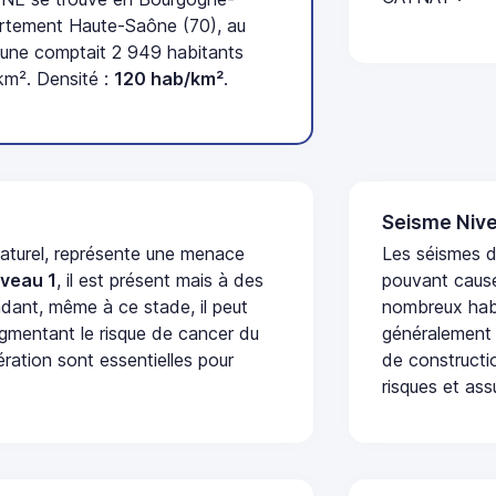
rtement Haute-Saône (70), au
une comptait 2 949 habitants
km². Densité :
120 hab/km²
.
Seisme Nive
naturel, représente une menace
Les séismes de
iveau 1
, il est présent mais à des
pouvant cause
dant, même à ce stade, il peut
nombreux habi
augmentant le risque de cancer du
généralement 
ération sont essentielles pour
de constructio
risques et ass