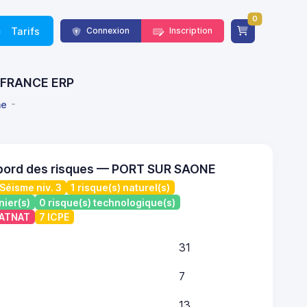
0
Tarifs
Connexion
Inscription
 - FRANCE ERP
ne
 bord des risques — PORT SUR SAONE
Séisme niv. 3
1 risque(s) naturel(s)
nier(s)
0 risque(s) technologique(s)
CATNAT
7 ICPE
31
7
13