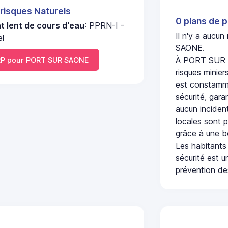
 risques Naturels
0 plans de p
 lent de cours d'eau
: PPRN-I -
Il n'y a aucu
el
SAONE.
À PORT SUR S
P pour PORT SUR SAONE
risques minier
est constamme
sécurité, gara
aucun incident
locales sont p
grâce à une b
Les habitants
sécurité est u
prévention des