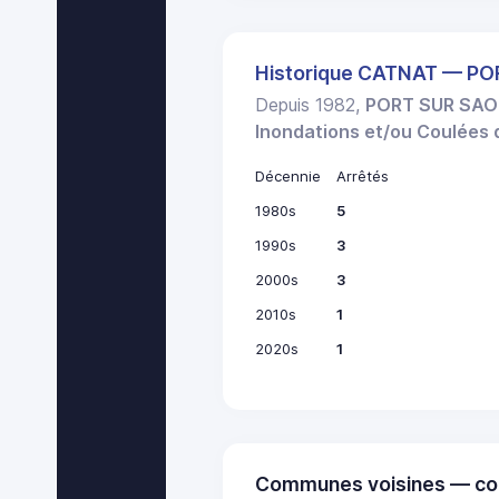
Historique CATNAT — P
Depuis 1982,
PORT SUR SA
Inondations et/ou Coulées
Décennie
Arrêtés
1980s
5
1990s
3
2000s
3
2010s
1
2020s
1
Communes voisines — co