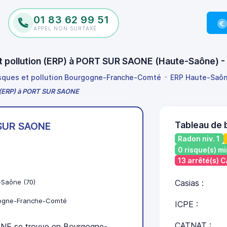
01 83 62 99 51
APPEL NON SURTAXÉ
 et pollution (ERP) à PORT SUR SAONE (Haute-Saône)
isques et pollution Bourgogne-Franche-Comté
ERP Haute-Saô
on (ERP) à PORT SUR SAONE
Tableau de
SUR SAONE
Radon niv. 1
0 risque(s) mi
13 arrêté(s) 
-Saône (70)
Casias :
ogne-Franche-Comté
ICPE :
CATNAT :
E se trouve en Bourgogne-