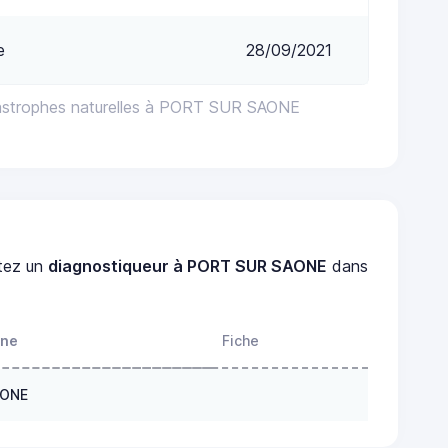
e
28/09/2021
tastrophes naturelles à PORT SUR SAONE
tez un
diagnostiqueur à PORT SUR SAONE
dans
one
Fiche
AONE