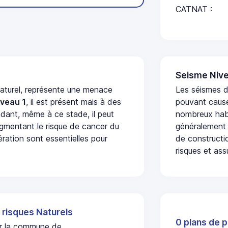
CATNAT :
Seisme Nive
naturel, représente une menace
Les séismes de
iveau 1
, il est présent mais à des
pouvant cause
dant, même à ce stade, il peut
nombreux habi
augmentant le risque de cancer du
généralement 
ération sont essentielles pour
de constructio
risques et ass
 risques Naturels
0 plans de p
sur la commune de