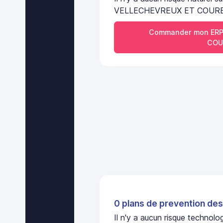
VELLECHEVREUX ET COUR
Commander mon ERP
COU
0 plans de prevention des
Il n'y a aucun risque technol