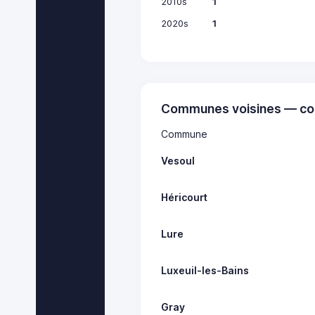
2010s
1
2020s
1
Communes voisines — co
Commune
Vesoul
Héricourt
Lure
Luxeuil-les-Bains
Gray