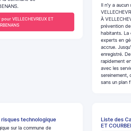
Il n'y a aucun
BENANS.
VELLECHEVR
À VELLECHEV
 pour VELLECHEVREUX ET
RBENANS
prévention des
habitants. La
experts en géo
accrue. Jusqu'
enregistré. De
rapidement en
avec les serv
sereinement, c
sans un plan f
 risques technologique
Liste des C
ET COURB
ogique sur la commune de