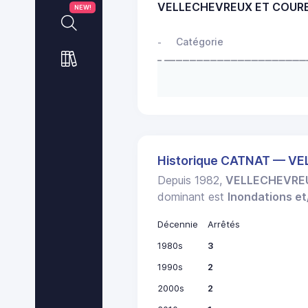
VELLECHEVREUX ET COUR
NEW!
Catégorie
-
Historique CATNAT — 
Depuis 1982,
VELLECHEVRE
dominant est
Inondations e
Décennie
Arrêtés
1980s
3
1990s
2
2000s
2