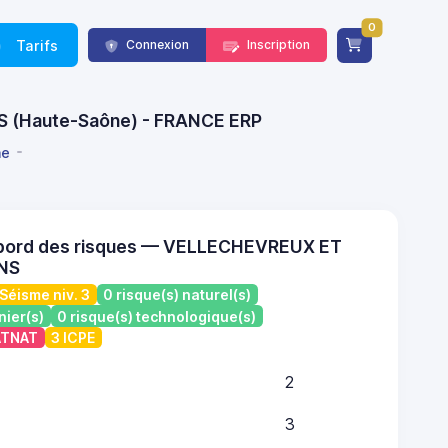
0
Tarifs
Connexion
Inscription
NS (Haute-Saône) - FRANCE ERP
ne
 bord des risques — VELLECHEVREUX ET
NS
Séisme niv. 3
0 risque(s) naturel(s)
nier(s)
0 risque(s) technologique(s)
CATNAT
3 ICPE
2
3