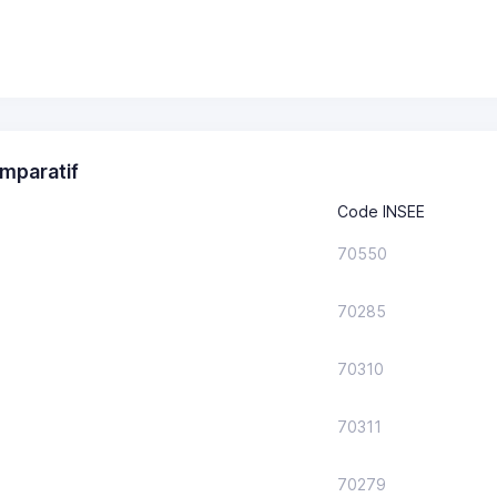
mparatif
Code INSEE
70550
70285
70310
70311
70279