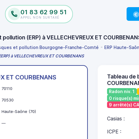
01 83 62 99 51
APPEL NON SURTAXÉ
s et pollution (ERP) à VELLECHEVREUX ET COURBENA
isques et pollution Bourgogne-Franche-Comté
ERP Haute-Saô
tion (ERP) à VELLECHEVREUX ET COURBENANS
Tableau de
X ET COURBENANS
COURBENA
70110
Radon niv. 1
0 risque(s) mi
70530
9 arrêté(s) 
Haute-Saône (70)
Casias :
—
ICPE :