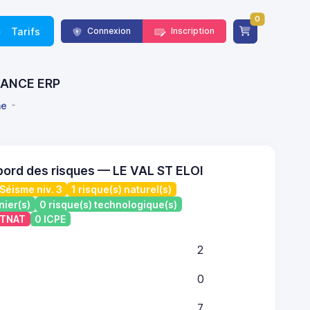
0
Tarifs
Connexion
Inscription
FRANCE ERP
ne
bord des risques — LE VAL ST ELOI
Séisme niv. 3
1 risque(s) naturel(s)
nier(s)
0 risque(s) technologique(s)
ATNAT
0 ICPE
2
0
7