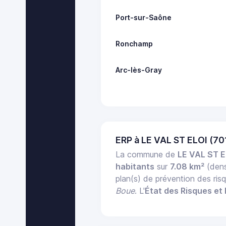
Port-sur-Saône
Ronchamp
Arc-lès-Gray
ERP à LE VAL ST ELOI (7
La commune de
LE VAL ST E
habitants
sur
7.08 km²
(dens
plan(s) de prévention des ris
Boue
. L'
État des Risques et 