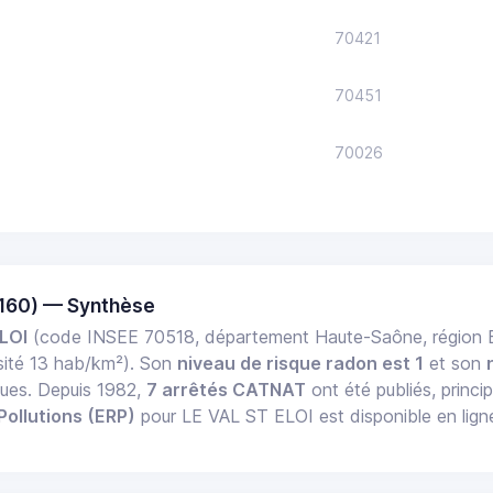
70421
70451
70026
0160) — Synthèse
LOI
(code INSEE 70518, département Haute-Saône, région
ité 13 hab/km²). Son
niveau de risque radon est 1
et son
ques. Depuis 1982,
7 arrêtés CATNAT
ont été publiés, princi
Pollutions (ERP)
pour LE VAL ST ELOI est disponible en lign