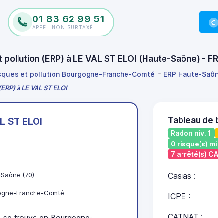
01 83 62 99 51
APPEL NON SURTAXÉ
et pollution (ERP) à LE VAL ST ELOI (Haute-Saône) - 
isques et pollution Bourgogne-Franche-Comté
ERP Haute-Saô
 (ERP) à LE VAL ST ELOI
Tableau de 
L ST ELOI
Radon niv. 1
0 risque(s) mi
7 arrêté(s) C
-Saône (70)
Casias :
ogne-Franche-Comté
ICPE :
CATNAT :
se trouve en Bourgogne-