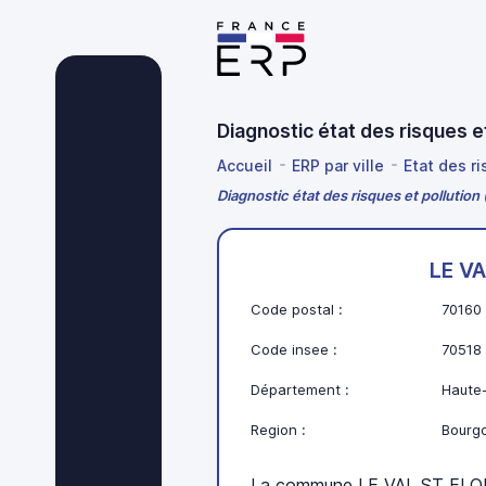
Diagnostic état des risques 
Accueil
ERP par ville
Etat des r
Diagnostic état des risques et pollution
LE VA
Code postal :
70160
Code insee :
70518
Département :
Haute
Region :
Bourg
La commune LE VAL ST ELOI 