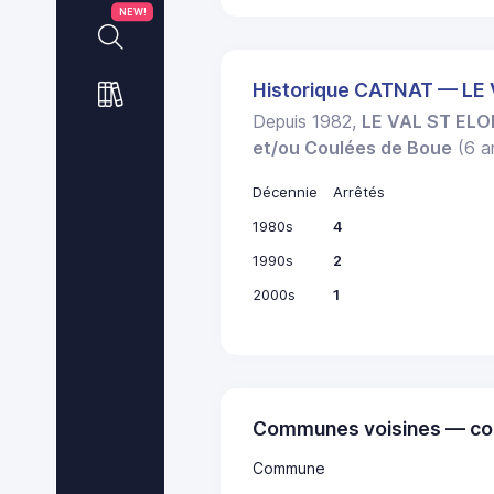
NEW!
Historique CATNAT — LE 
Depuis 1982,
LE VAL ST ELO
et/ou Coulées de Boue
(6 ar
Décennie
Arrêtés
1980s
4
1990s
2
2000s
1
Communes voisines — co
Commune