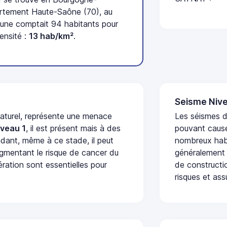
rtement Haute-Saône (70), au
une comptait 94 habitants pour
ensité :
13 hab/km²
.
Seisme Nive
naturel, représente une menace
Les séismes de
iveau 1
, il est présent mais à des
pouvant cause
dant, même à ce stade, il peut
nombreux habi
augmentant le risque de cancer du
généralement 
ération sont essentielles pour
de constructio
risques et ass