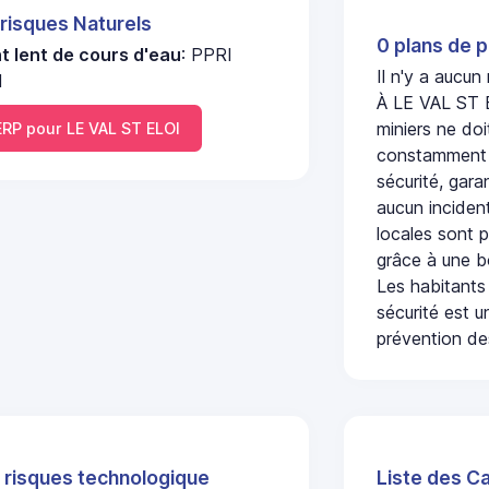
 risques Naturels
0 plans de p
 lent de cours d'eau
: PPRI
Il n'y a aucu
l
À LE VAL ST E
miniers ne doi
P pour LE VAL ST ELOI
constamment s
sécurité, gara
aucun incident
locales sont p
grâce à une b
Les habitants
sécurité est u
prévention des
 risques technologique
Liste des C