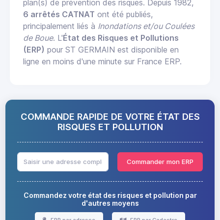
plan(s) de prévention des risques. Depuis 1982,
6 arrêtés CATNAT
ont été publiés,
principalement liés à
Inondations et/ou Coulées
de Boue
. L'
État des Risques et Pollutions
(ERP)
pour ST GERMAIN est disponible en
ligne en moins d'une minute sur France ERP.
COMMANDE RAPIDE DE VOTRE ÉTAT DES
RISQUES ET POLLUTION
Commander mon ERP
Commandez votre état des risques et pollution par
d'autres moyens
ERP par adresse
ERP par Cadastre