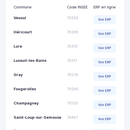
Commune
Code INSEE
ERP en ligne
Vesoul
70550
Voir ERP
Héricourt
70285
Voir ERP
Lure
70310
Voir ERP
Luxeuil-les-Bains
70311
Voir ERP
Gray
70279
Voir ERP
Fougerolles
70245
Voir ERP
Champagney
70120
Voir ERP
Saint-Loup-sur-Semouse
70467
Voir ERP