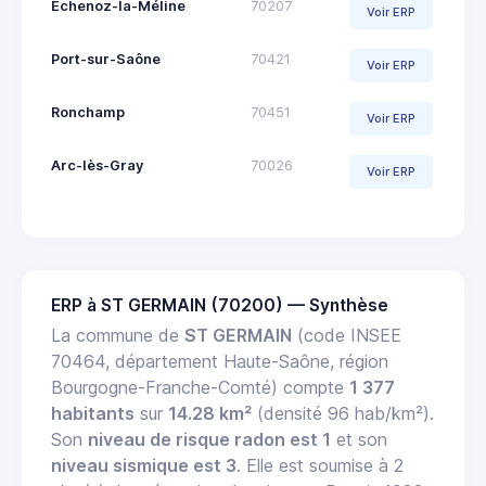
Échenoz-la-Méline
70207
Voir ERP
Port-sur-Saône
70421
Voir ERP
Ronchamp
70451
Voir ERP
Arc-lès-Gray
70026
Voir ERP
ERP à ST GERMAIN (70200) — Synthèse
La commune de
ST GERMAIN
(code INSEE
70464, département Haute-Saône, région
Bourgogne-Franche-Comté) compte
1 377
habitants
sur
14.28 km²
(densité 96 hab/km²).
Son
niveau de risque radon est 1
et son
niveau sismique est 3
. Elle est soumise à 2