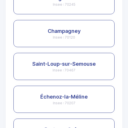
Insee : 70245
Champagney
Insee : 70120
Saint-Loup-sur-Semouse
Insee : 70467
Échenoz-la-Méline
Insee : 70207