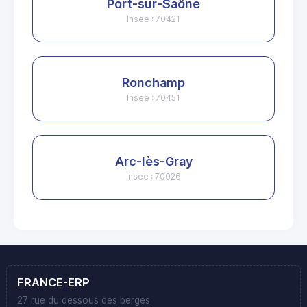
Port-sur-Saône
Insee : 70421
Ronchamp
Insee : 70451
Arc-lès-Gray
Insee : 70026
FRANCE-ERP
27 rue du dessous des berges