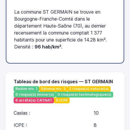
La commune ST GERMAIN se trouve en
Bourgogne-Franche-Comté dans le
département Haute-Saône (70), au dernier
recensement la commune comptait 1 377
habitants pour une superficie de 14.28 km².
Densité :
96 hab/km²
.
Tableau de bord des risques — ST GERMAIN
Radon niv. 1
Séisme niv. 3
2 risque(s) naturel(s)
0 risque(s) minier(s)
0 risque(s) technologique(s)
6 arrêté(s) CATNAT
8 ICPE
Casias :
10
ICPE :
8