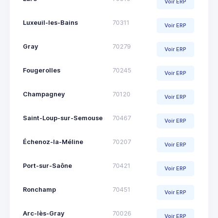
Voir ERP
Luxeuil-les-Bains
70311
Voir ERP
Gray
70279
Voir ERP
Fougerolles
70245
Voir ERP
Champagney
70120
Voir ERP
Saint-Loup-sur-Semouse
70467
Voir ERP
Échenoz-la-Méline
70207
Voir ERP
Port-sur-Saône
70421
Voir ERP
Ronchamp
70451
Voir ERP
Arc-lès-Gray
70026
Voir ERP