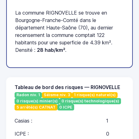
La commune RIGNOVELLE se trouve en
Bourgogne-Franche-Comté dans le
département Haute-Saône (70), au dernier
recensement la commune comptait 122
habitants pour une superficie de 4.39 km².
Densité :
28 hab/km²
.
Tableau de bord des risques — RIGNOVELLE
Radon niv. 1
Séisme niv. 3
1 risque(s) naturel(s)
0 risque(s) minier(s)
0 risque(s) technologique(s)
5 arrêté(s) CATNAT
0 ICPE
Casias :
1
ICPE :
0