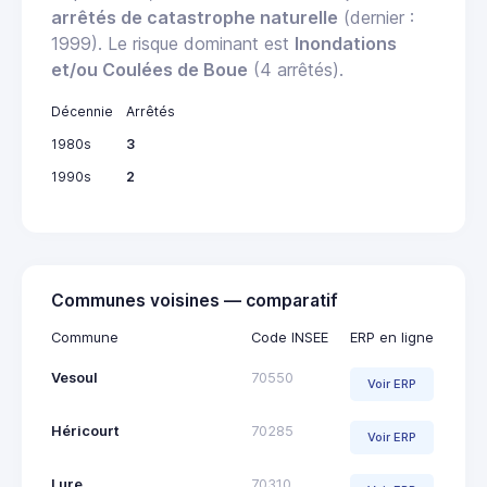
arrêtés de catastrophe naturelle
(dernier :
1999). Le risque dominant est
Inondations
et/ou Coulées de Boue
(4 arrêtés).
Décennie
Arrêtés
1980s
3
1990s
2
Communes voisines — comparatif
Commune
Code INSEE
ERP en ligne
Vesoul
70550
Voir ERP
Héricourt
70285
Voir ERP
Lure
70310