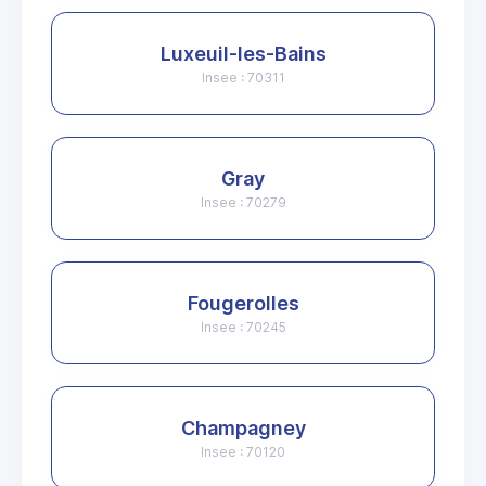
Luxeuil-les-Bains
Insee : 70311
Gray
Insee : 70279
Fougerolles
Insee : 70245
Champagney
Insee : 70120