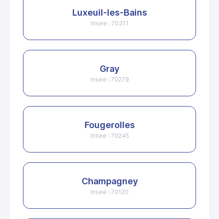
Luxeuil-les-Bains
Insee : 70311
Gray
Insee : 70279
Fougerolles
Insee : 70245
Champagney
Insee : 70120