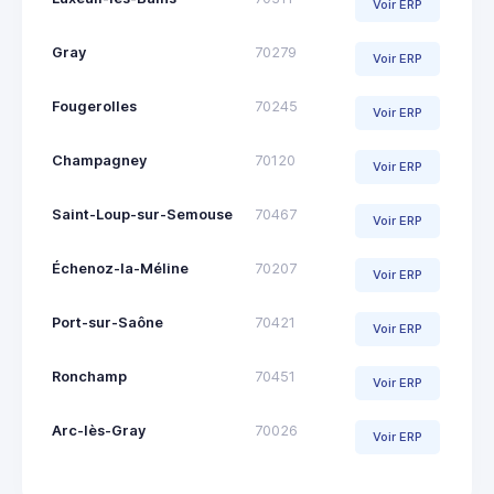
Voir ERP
Gray
70279
Voir ERP
Fougerolles
70245
Voir ERP
Champagney
70120
Voir ERP
Saint-Loup-sur-Semouse
70467
Voir ERP
Échenoz-la-Méline
70207
Voir ERP
Port-sur-Saône
70421
Voir ERP
Ronchamp
70451
Voir ERP
Arc-lès-Gray
70026
Voir ERP