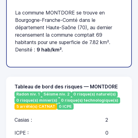
La commune MONTDORE se trouve en
Bourgogne-Franche-Comté dans le
département Haute-Saône (70), au dernier
recensement la commune comptait 69
habitants pour une superficie de 7.82 km².
Densité :
9 hab/km²
.
Tableau de bord des risques — MONTDORE
Radon niv. 1
Séisme niv. 2
0 risque(s) naturel(s)
0 risque(s) minier(s)
0 risque(s) technologique(s)
5 arrêté(s) CATNAT
0 ICPE
Casias :
2
ICPE :
0