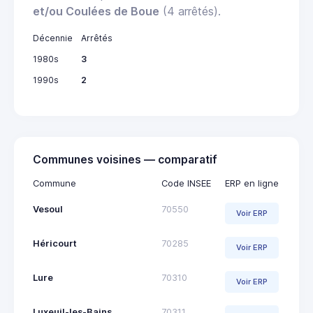
et/ou Coulées de Boue
(4 arrêtés).
Décennie
Arrêtés
1980s
3
1990s
2
Communes voisines — comparatif
Commune
Code INSEE
ERP en ligne
Vesoul
70550
Voir ERP
Héricourt
70285
Voir ERP
Lure
70310
Voir ERP
Luxeuil-les-Bains
70311