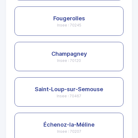
Fougerolles
Insee : 70245
Champagney
Insee : 70120
Saint-Loup-sur-Semouse
Insee : 70467
Échenoz-la-Méline
Insee : 70207