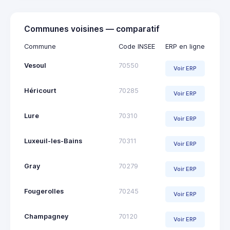
Communes voisines — comparatif
Commune
Code INSEE
ERP en ligne
Vesoul
70550
Voir ERP
Héricourt
70285
Voir ERP
Lure
70310
Voir ERP
Luxeuil-les-Bains
70311
Voir ERP
Gray
70279
Voir ERP
Fougerolles
70245
Voir ERP
Champagney
70120
Voir ERP