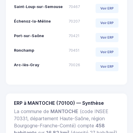
Saint-Loup-sur-Semouse
70467
Voir ERP
Échenoz-la-Méline
70207
Voir ERP
Port-sur-Saône
70421
Voir ERP
Ronchamp
70451
Voir ERP
Arc-lès-Gray
70026
Voir ERP
ERP à MANTOCHE (70100) — Synthèse
La commune de
MANTOCHE
(code INSEE
70331, département Haute-Saône, région
Bourgogne-Franche-Comté) compte
458
habitants
sur
16.82 km²
(densité 27 hab/km²).