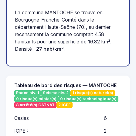
La commune MANTOCHE se trouve en
Bourgogne-Franche-Comté dans le
département Haute-Saône (70), au dernier
recensement la commune comptait 458
habitants pour une superficie de 16.82 km².
Densité :
27 hab/km²
.
Tableau de bord des risques — MANTOCHE
Radon niv. 1
Séisme niv. 2
1 risque(s) naturel(s)
0 risque(s) minier(s)
0 risque(s) technologique(s)
8 arrêté(s) CATNAT
2 ICPE
Casias :
6
ICPE :
2