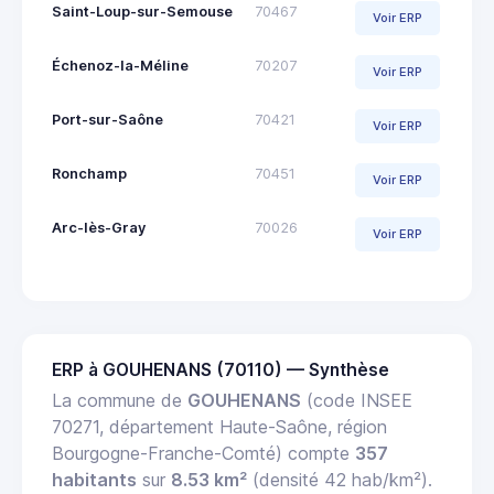
Saint-Loup-sur-Semouse
70467
Voir ERP
Échenoz-la-Méline
70207
Voir ERP
Port-sur-Saône
70421
Voir ERP
Ronchamp
70451
Voir ERP
Arc-lès-Gray
70026
Voir ERP
ERP à GOUHENANS (70110) — Synthèse
La commune de
GOUHENANS
(code INSEE
70271, département Haute-Saône, région
Bourgogne-Franche-Comté) compte
357
habitants
sur
8.53 km²
(densité 42 hab/km²).