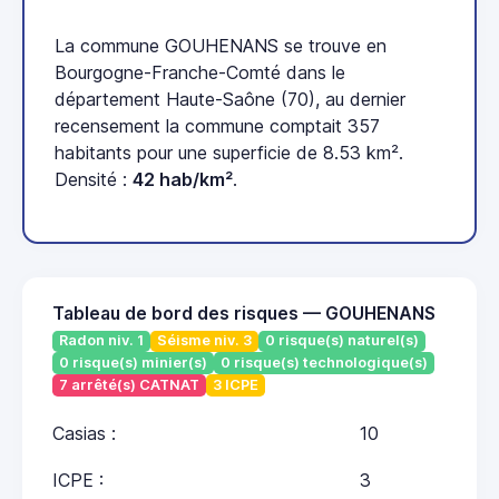
La commune GOUHENANS se trouve en
Bourgogne-Franche-Comté dans le
département Haute-Saône (70), au dernier
recensement la commune comptait 357
habitants pour une superficie de 8.53 km².
Densité :
42 hab/km²
.
Tableau de bord des risques — GOUHENANS
Radon niv. 1
Séisme niv. 3
0 risque(s) naturel(s)
0 risque(s) minier(s)
0 risque(s) technologique(s)
7 arrêté(s) CATNAT
3 ICPE
Casias :
10
ICPE :
3