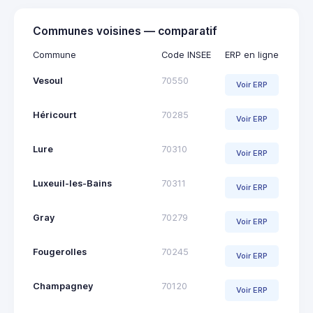
Communes voisines — comparatif
Commune
Code INSEE
ERP en ligne
Vesoul
70550
Voir ERP
Héricourt
70285
Voir ERP
Lure
70310
Voir ERP
Luxeuil-les-Bains
70311
Voir ERP
Gray
70279
Voir ERP
Fougerolles
70245
Voir ERP
Champagney
70120
Voir ERP