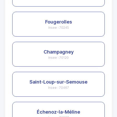
Fougerolles
Insee : 70245
Champagney
Insee : 70120
Saint-Loup-sur-Semouse
Insee : 70467
Échenoz-la-Méline