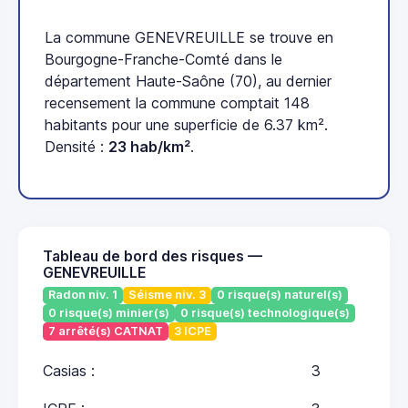
La commune GENEVREUILLE se trouve en
Bourgogne-Franche-Comté dans le
département Haute-Saône (70), au dernier
recensement la commune comptait 148
habitants pour une superficie de 6.37 km².
Densité :
23 hab/km²
.
Tableau de bord des risques —
GENEVREUILLE
Radon niv. 1
Séisme niv. 3
0 risque(s) naturel(s)
0 risque(s) minier(s)
0 risque(s) technologique(s)
7 arrêté(s) CATNAT
3 ICPE
Casias :
3