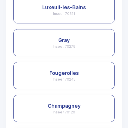
Luxeuil-les-Bains
Insee : 70311
Gray
Insee : 70279
Fougerolles
Insee : 70245
Champagney
Insee : 70120