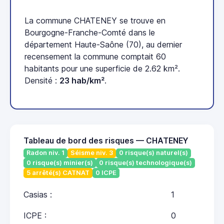
La commune CHATENEY se trouve en
Bourgogne-Franche-Comté dans le
département Haute-Saône (70), au dernier
recensement la commune comptait 60
habitants pour une superficie de 2.62 km².
Densité :
23 hab/km²
.
Tableau de bord des risques — CHATENEY
Radon niv. 1
Séisme niv. 3
0 risque(s) naturel(s)
0 risque(s) minier(s)
0 risque(s) technologique(s)
5 arrêté(s) CATNAT
0 ICPE
Casias :
1
ICPE :
0