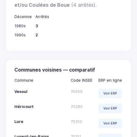
et/ou Coulées de Boue
(4 arrêtés).
Décennie
Arrêtés
1980s
3
1990s
2
Communes voisines — comparatif
Commune
Code INSEE
ERP en ligne
Vesoul
70550
Voir ERP
Héricourt
70285
Voir ERP
Lure
70310
Voir ERP
Luxeuil-les-Bains
70311