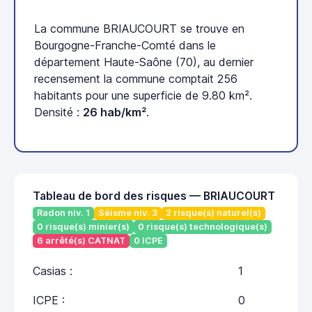
La commune BRIAUCOURT se trouve en
Bourgogne-Franche-Comté dans le
département Haute-Saône (70), au dernier
recensement la commune comptait 256
habitants pour une superficie de 9.80 km².
Densité :
26 hab/km²
.
Tableau de bord des risques — BRIAUCOURT
Radon niv. 1
Séisme niv. 3
2 risque(s) naturel(s)
0 risque(s) minier(s)
0 risque(s) technologique(s)
6 arrêté(s) CATNAT
0 ICPE
Casias :
1
ICPE :
0