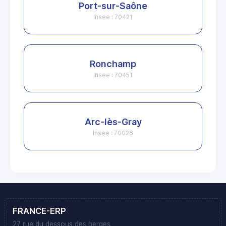
Port-sur-Saône
Insee : 70421
Ronchamp
Insee : 70451
Arc-lès-Gray
Insee : 70026
FRANCE-ERP
27 rue du dessous des berges