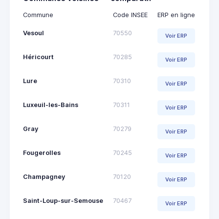
Commune
Code INSEE
ERP en ligne
Vesoul
70550
Voir ERP
Héricourt
70285
Voir ERP
Lure
70310
Voir ERP
Luxeuil-les-Bains
70311
Voir ERP
Gray
70279
Voir ERP
Fougerolles
70245
Voir ERP
Champagney
70120
Voir ERP
Saint-Loup-sur-Semouse
70467
Voir ERP