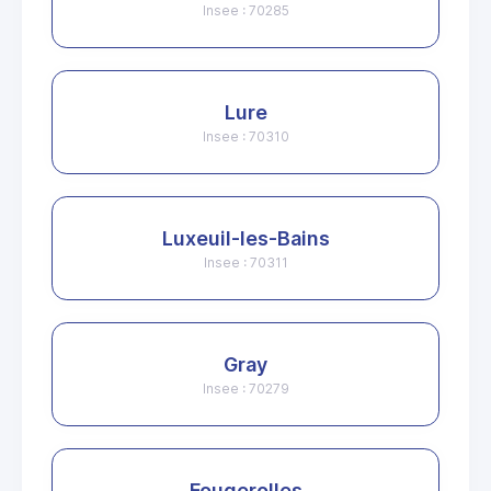
Insee : 70285
Lure
Insee : 70310
Luxeuil-les-Bains
Insee : 70311
Gray
Insee : 70279
Fougerolles