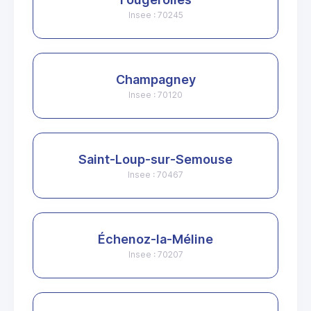
Insee : 70245
Champagney
Insee : 70120
Saint-Loup-sur-Semouse
Insee : 70467
Échenoz-la-Méline
Insee : 70207