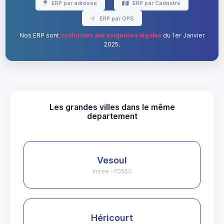
ERP par adresse
ERP par Cadastre
ERP par GPS
Nos ERP sont
conformes aux exigences légales
du 1er Janvier
2025.
Les grandes villes dans le même
departement
Vesoul
Insee : 70550
Héricourt