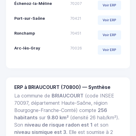
Échenoz-la-Méline
70207
Voir ERP
Port-sur-Saône
70421
Voir ERP
Ronchamp
70451
Voir ERP
Arc-lès-Gray
70026
Voir ERP
ERP à BRIAUCOURT (70800) — Synthèse
La commune de
BRIAUCOURT
(code INSEE
70097, département Haute-Saône, région
Bourgogne-Franche-Comté) compte
256
habitants
sur
9.80 km²
(densité 26 hab/km²).
Son
niveau de risque radon est 1
et son
niveau sismique est 3
. Elle est soumise à 2