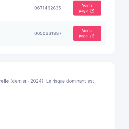
Voir la
0671462835
page
Voir la
0650661887
page
elle
(dernier : 2024). Le risque dominant est