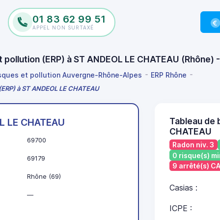
01 83 62 99 51
APPEL NON SURTAXÉ
 et pollution (ERP) à ST ANDEOL LE CHATEAU (Rhône)
isques et pollution Auvergne-Rhône-Alpes
ERP Rhône
on (ERP) à ST ANDEOL LE CHATEAU
Tableau de 
L LE CHATEAU
CHATEAU
69700
Radon niv. 3
0 risque(s) mi
69179
9 arrêté(s) 
Rhône (69)
Casias :
—
ICPE :