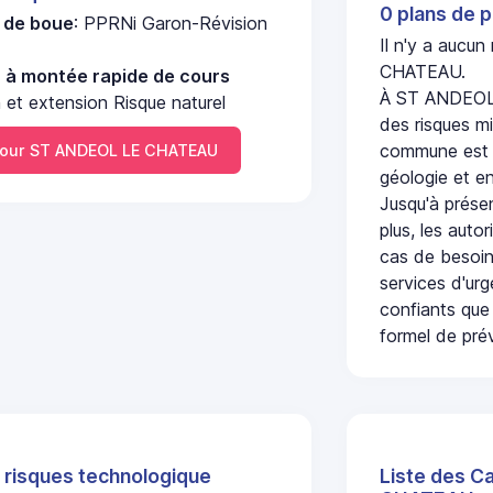
0 plans de p
e de boue
: PPRNi Garon-Révision
Il n'y a aucu
CHATEAU.
u à montée rapide de cours
À ST ANDEOL 
 et extension Risque naturel
des risques mi
commune est c
our ST ANDEOL LE CHATEAU
géologie et en
Jusqu'à présen
plus, les auto
cas de besoin
services d'ur
confiants que 
formel de prév
 risques technologique
Liste des C