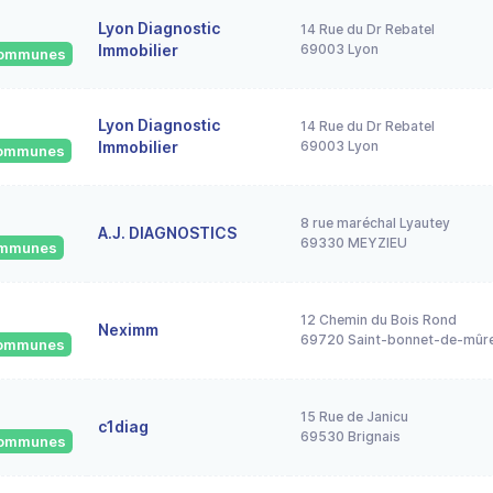
Lyon Diagnostic
14 Rue du Dr Rebatel
Immobilier
69003 Lyon
 communes
Lyon Diagnostic
14 Rue du Dr Rebatel
Immobilier
69003 Lyon
 communes
8 rue maréchal Lyautey
A.J. DIAGNOSTICS
69330 MEYZIEU
communes
12 Chemin du Bois Rond
Neximm
69720 Saint-bonnet-de-mûr
 communes
15 Rue de Janicu
c1diag
69530 Brignais
 communes