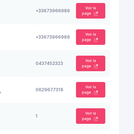
Voir la
+33673966986
page
Voir la
+33673966986
page
Voir la
0437452323
page
Voir la
0629677318
e
page
Voir la
1
page