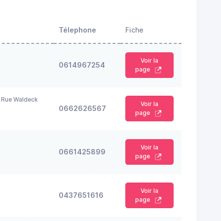
Télephone
Fiche
Voir la
0614967254
page
 Rue Waldeck
Voir la
0662626567
page
Voir la
0661425899
page
Voir la
0437651616
page