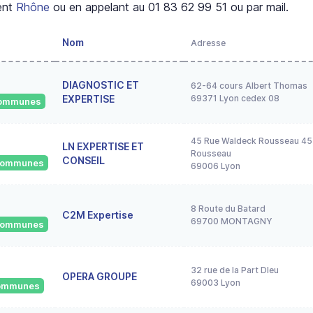
ent
Rhône
ou en appelant au 01 83 62 99 51 ou par mail.
Nom
Adresse
DIAGNOSTIC ET
62-64 cours Albert Thomas
EXPERTISE
69371 Lyon cedex 08
 communes
45 Rue Waldeck Rousseau 45
LN EXPERTISE ET
Rousseau
CONSEIL
 communes
69006 Lyon
8 Route du Batard
C2M Expertise
69700 MONTAGNY
 communes
32 rue de la Part DIeu
OPERA GROUPE
69003 Lyon
 communes