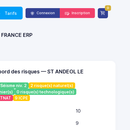
0
Tarifs
Connexion
Inscription
 - FRANCE ERP
bord des risques — ST ANDEOL LE
Séisme niv. 2
2 risque(s) naturel(s)
nier(s)
0 risque(s) technologique(s)
CATNAT
9 ICPE
10
9