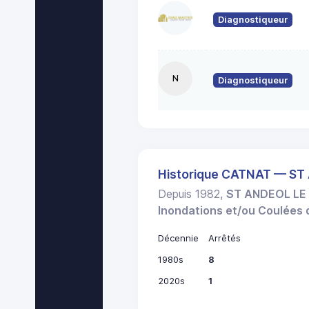
Diagnostiqueur
N
Diagnostiqueur
Historique CATNAT — S
Depuis 1982,
ST ANDEOL LE
Inondations et/ou Coulées
Décennie
Arrêtés
1980s
8
2020s
1