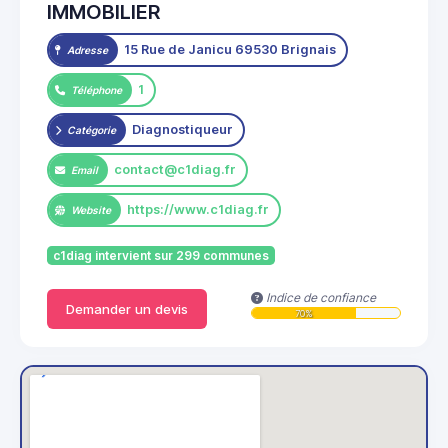
IMMOBILIER
15 Rue de Janicu 69530 Brignais
Adresse
1
Téléphone
Diagnostiqueur
Catégorie
contact@c1diag.fr
Email
https://www.c1diag.fr
Website
c1diag intervient sur 299 communes
Indice de confiance
Demander un devis
70%