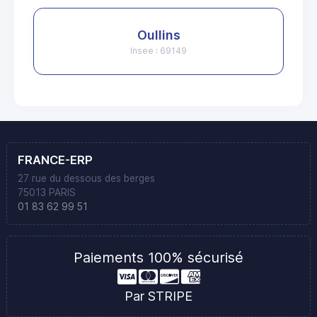
Oullins
Insee : 69149
FRANCE-ERP
27 rue du dessous des berges
75013 PARIS
01 83 62 99 51
Paiements 100% sécurisé
Par STRIPE