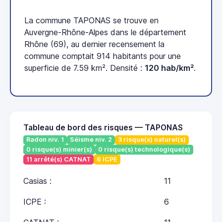
La commune TAPONAS se trouve en
Auvergne-Rhône-Alpes dans le département
Rhône (69), au dernier recensement la
commune comptait 914 habitants pour une
superficie de 7.59 km². Densité :
120 hab/km²
.
Tableau de bord des risques — TAPONAS
Radon niv. 1
Séisme niv. 2
3 risque(s) naturel(s)
0 risque(s) minier(s)
0 risque(s) technologique(s)
11 arrêté(s) CATNAT
6 ICPE
Casias :
11
ICPE :
6