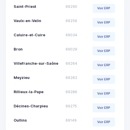
Saint-Priest
69290
Voir ERP
Vaulx-en-Velin
69256
Voir ERP
Caluire-et-Cuire
69034
Voir ERP
Bron
69029
Voir ERP
Villefranche-sur-Saône
69264
Voir ERP
Meyzieu
69282
Voir ERP
Rillieux-la-Pape
69286
Voir ERP
Décines-Charpieu
69275
Voir ERP
Oullins
69149
Voir ERP