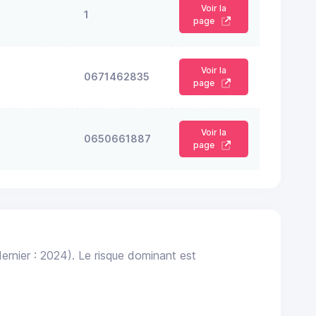
Voir la
1
page
Voir la
0671462835
page
Voir la
0650661887
page
ernier : 2024). Le risque dominant est