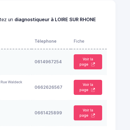
tez un
diagnostiqueur à LOIRE SUR RHONE
Télephone
Fiche
Voir la
0614967254
page
 Rue Waldeck
Voir la
0662626567
page
Voir la
0661425899
page