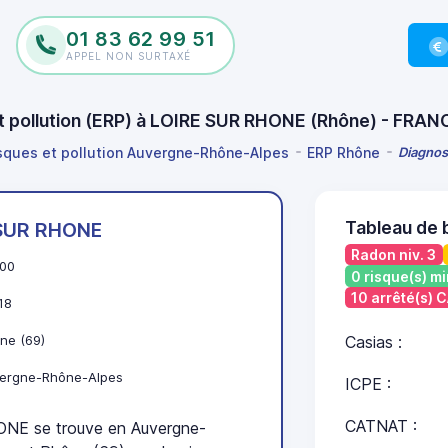
01 83 62 99 51
APPEL NON SURTAXÉ
et pollution (ERP) à LOIRE SUR RHONE (Rhône) - FRA
isques et pollution Auvergne-Rhône-Alpes
ERP Rhône
Diagnos
Tableau de 
 SUR RHONE
Radon niv. 3
00
0 risque(s) mi
10 arrêté(s)
18
ne (69)
Casias :
ergne-Rhône-Alpes
ICPE :
CATNAT :
E se trouve en Auvergne-