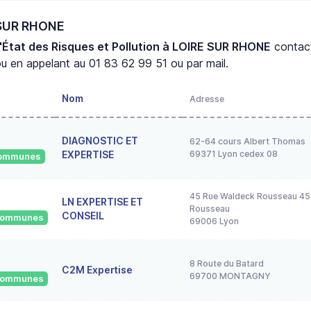
 SUR RHONE
'État des Risques et Pollution à LOIRE SUR RHONE
contac
u en appelant au 01 83 62 99 51 ou par mail.
Nom
Adresse
DIAGNOSTIC ET
62-64 cours Albert Thomas
EXPERTISE
69371 Lyon cedex 08
 communes
45 Rue Waldeck Rousseau 45
LN EXPERTISE ET
Rousseau
CONSEIL
 communes
69006 Lyon
8 Route du Batard
C2M Expertise
69700 MONTAGNY
 communes