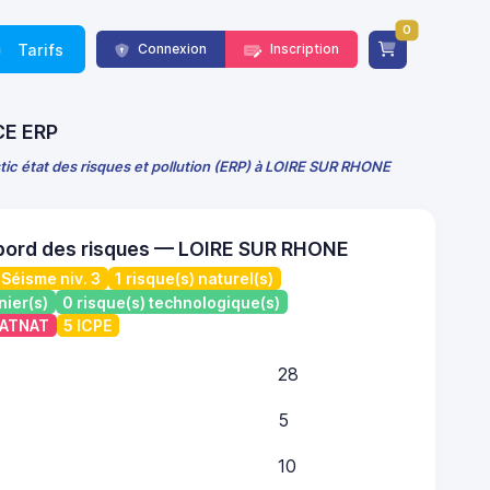
0
Tarifs
Connexion
Inscription
NCE ERP
tic état des risques et pollution (ERP) à LOIRE SUR RHONE
bord des risques — LOIRE SUR RHONE
Séisme niv. 3
1 risque(s) naturel(s)
nier(s)
0 risque(s) technologique(s)
 CATNAT
5 ICPE
28
5
10