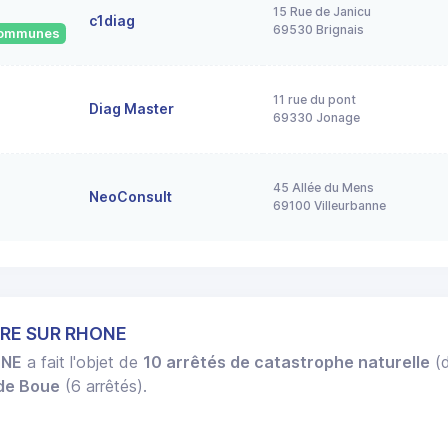
15 Rue de Janicu
c1diag
69530 Brignais
 communes
11 rue du pont
Diag Master
69330 Jonage
45 Allée du Mens
NeoConsult
69100 Villeurbanne
IRE SUR RHONE
ONE
a fait l'objet de
10 arrêtés de catastrophe naturelle
(d
 de Boue
(6 arrêtés).