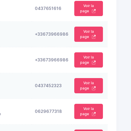
Voir la
0437651616
page
Voir la
+33673966986
page
Voir la
+33673966986
page
Voir la
0437452323
page
Voir la
0629677318
e
page