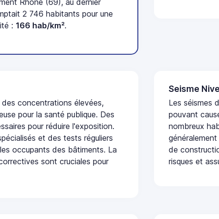
ment Rhône (69), au dernier
tait 2 746 habitants pour une
ité :
166 hab/km²
.
Seisme Nive
t des concentrations élevées,
Les séismes de
euse pour la santé publique. Des
pouvant cause
saires pour réduire l'exposition.
nombreux habi
écialisés et des tests réguliers
généralement 
 les occupants des bâtiments. La
de constructio
 correctives sont cruciales pour
risques et ass