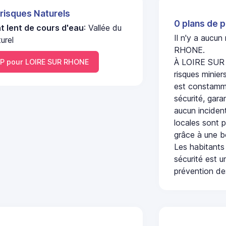
 risques Naturels
0 plans de p
 lent de cours d'eau
: Vallée du
Il n'y a aucu
urel
RHONE.
À LOIRE SUR 
P pour LOIRE SUR RHONE
risques minier
est constamme
sécurité, gara
aucun incident
locales sont p
grâce à une b
Les habitants
sécurité est u
prévention des