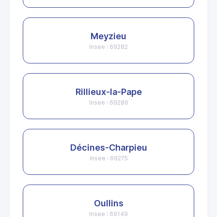
Meyzieu
Insee : 69282
Rillieux-la-Pape
Insee : 69286
Décines-Charpieu
Insee : 69275
Oullins
Insee : 69149