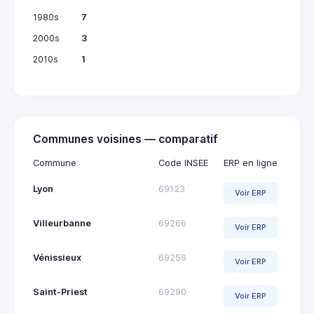
1980s
7
2000s
3
2010s
1
Communes voisines — comparatif
Commune
Code INSEE
ERP en ligne
Lyon
69123
Voir ERP
Villeurbanne
69266
Voir ERP
Vénissieux
69259
Voir ERP
Saint-Priest
69290
Voir ERP