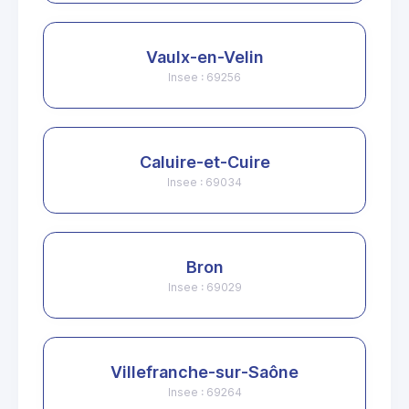
Vaulx-en-Velin
Insee : 69256
Caluire-et-Cuire
Insee : 69034
Bron
Insee : 69029
Villefranche-sur-Saône
Insee : 69264