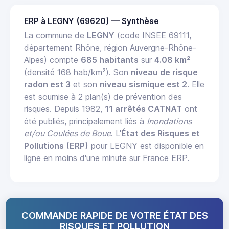
ERP à LEGNY (69620) — Synthèse
La commune de
LEGNY
(code INSEE 69111,
département Rhône, région Auvergne-Rhône-
Alpes) compte
685 habitants
sur
4.08 km²
(densité 168 hab/km²). Son
niveau de risque
radon est 3
et son
niveau sismique est 2
. Elle
est soumise à 2 plan(s) de prévention des
risques. Depuis 1982,
11 arrêtés CATNAT
ont
été publiés, principalement liés à
Inondations
et/ou Coulées de Boue
. L'
État des Risques et
Pollutions (ERP)
pour LEGNY est disponible en
ligne en moins d'une minute sur France ERP.
COMMANDE RAPIDE DE VOTRE ÉTAT DES
RISQUES ET POLLUTION