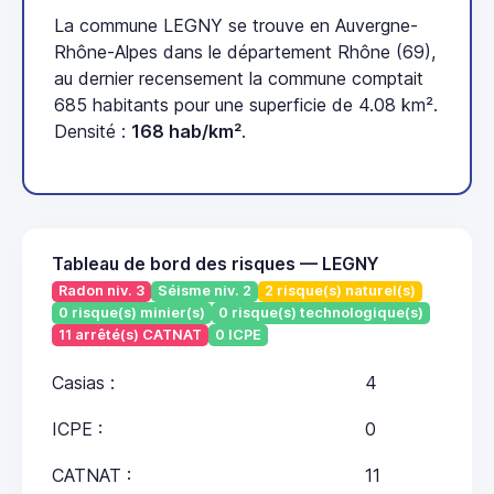
La commune LEGNY se trouve en Auvergne-
Rhône-Alpes dans le département Rhône (69),
au dernier recensement la commune comptait
685 habitants pour une superficie de 4.08 km².
Densité :
168 hab/km²
.
Tableau de bord des risques — LEGNY
Radon niv. 3
Séisme niv. 2
2 risque(s) naturel(s)
0 risque(s) minier(s)
0 risque(s) technologique(s)
11 arrêté(s) CATNAT
0 ICPE
Casias :
4
ICPE :
0
CATNAT :
11