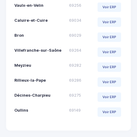
Vaulx-en-Velin
69256
Voir ERP
Caluire-et-Cuire
69034
Voir ERP
Bron
69029
Voir ERP
Villefranche-sur-Saône
69264
Voir ERP
Meyzieu
69282
Voir ERP
Rillieux-la-Pape
69286
Voir ERP
Décines-Charpieu
69275
Voir ERP
Oullins
69149
Voir ERP