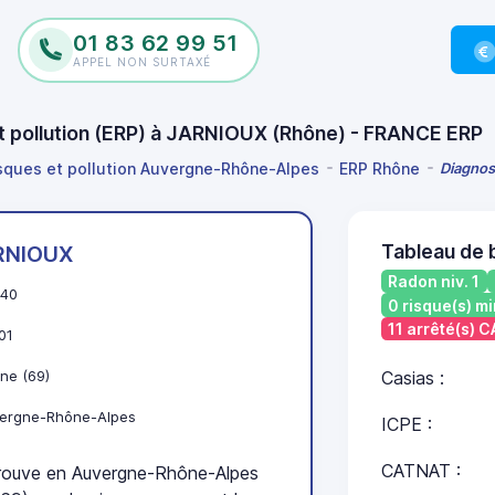
01 83 62 99 51
APPEL NON SURTAXÉ
et pollution (ERP) à JARNIOUX (Rhône) - FRANCE ERP
isques et pollution Auvergne-Rhône-Alpes
ERP Rhône
Diagnos
Tableau de
RNIOUX
Radon niv. 1
40
0 risque(s) mi
11 arrêté(s) 
01
ne (69)
Casias :
ergne-Rhône-Alpes
ICPE :
CATNAT :
ouve en Auvergne-Rhône-Alpes