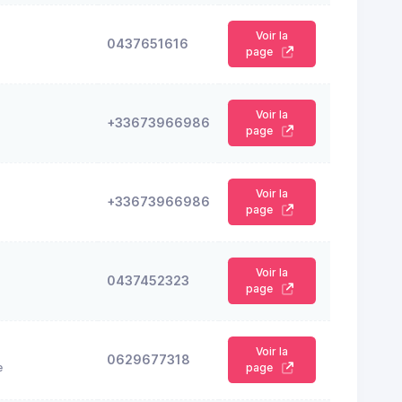
Voir la
0437651616
page
Voir la
+33673966986
page
Voir la
+33673966986
page
Voir la
0437452323
page
Voir la
0629677318
e
page