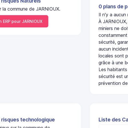
 risques Naturels
0 plans de p
l sur la commune de JARNIOUX.
Il n'y a aucu
À JARNIOUX, l
 ERP pour JARNIOUX
miniers ne doi
constamment s
sécurité, gara
aucun incident
locales sont p
grâce à une b
Les habitants
sécurité est u
prévention des
 risques technologique
Liste des C
ogique sur la commune de