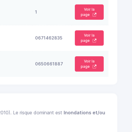
Voir la
1
page
Voir la
0671462835
page
Voir la
0650661887
page
 2010). Le risque dominant est
Inondations et/ou