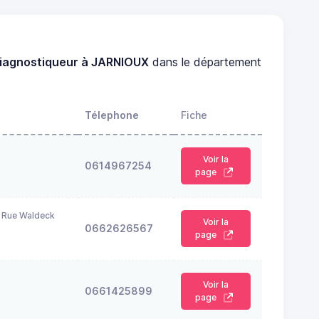
iagnostiqueur à JARNIOUX
dans le département
Télephone
Fiche
Voir la
0614967254
page
 Rue Waldeck
Voir la
0662626567
page
Voir la
0661425899
page