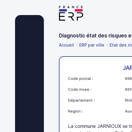
Diagnostic état des risques 
Accueil
ERP par ville
Etat des r
JA
Code postal :
696
Code insee :
691
Département :
Rhô
Region :
Auv
La commune JARNIOUX se tr