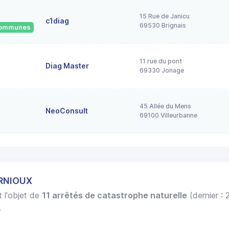
15 Rue de Janicu
c1diag
69530 Brignais
 communes
11 rue du pont
Diag Master
69330 Jonage
45 Allée du Mens
NeoConsult
69100 Villeurbanne
ARNIOUX
t l'objet de
11 arrêtés de catastrophe naturelle
(dernier :
.