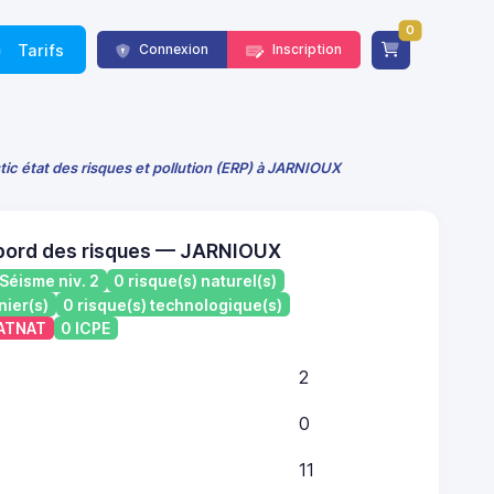
0
Tarifs
Connexion
Inscription
tic état des risques et pollution (ERP) à JARNIOUX
 bord des risques — JARNIOUX
Séisme niv. 2
0 risque(s) naturel(s)
nier(s)
0 risque(s) technologique(s)
CATNAT
0 ICPE
2
0
11