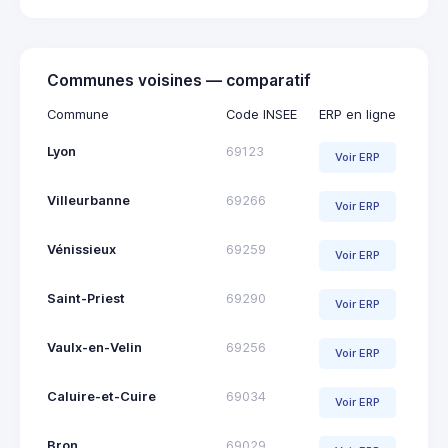
Communes voisines — comparatif
Commune
Code INSEE
ERP en ligne
Lyon
69123
Voir ERP
Villeurbanne
69266
Voir ERP
Vénissieux
69259
Voir ERP
Saint-Priest
69290
Voir ERP
Vaulx-en-Velin
69256
Voir ERP
Caluire-et-Cuire
69034
Voir ERP
Bron
69029