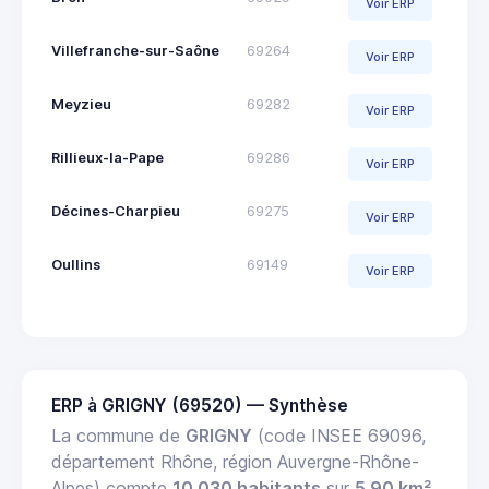
Voir ERP
Villefranche-sur-Saône
69264
Voir ERP
Meyzieu
69282
Voir ERP
Rillieux-la-Pape
69286
Voir ERP
Décines-Charpieu
69275
Voir ERP
Oullins
69149
Voir ERP
ERP à GRIGNY (69520) — Synthèse
La commune de
GRIGNY
(code INSEE 69096,
département Rhône, région Auvergne-Rhône-
Alpes) compte
10 030 habitants
sur
5.90 km²