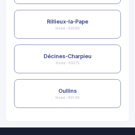
Rillieux-la-Pape
Insee : 69286
Décines-Charpieu
Insee : 69275
Oullins
Insee : 69149