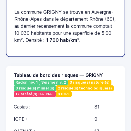
La commune GRIGNY se trouve en Auvergne-
Rhône-Alpes dans le département Rhône (69),
au dernier recensement la commune comptait
10 030 habitants pour une superficie de 5.90
km². Densité :
1 700 hab/km²
.
Tableau de bord des risques — GRIGNY
Radon niv. 1
Séisme niv. 2
3 risque(s) naturel(s)
0 risque(s) minier(s)
2 risque(s) technologique(s)
17 arrêté(s) CATNAT
9 ICPE
Casias :
81
ICPE :
9