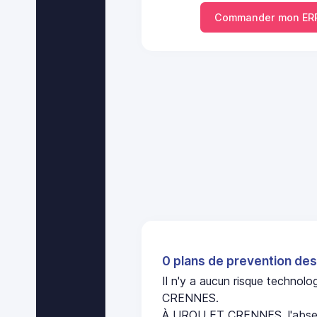
Commander mon ER
0 plans de prevention des
Il n'y a aucun risque techno
CRENNES.
À UROU ET CRENNES, l'absen