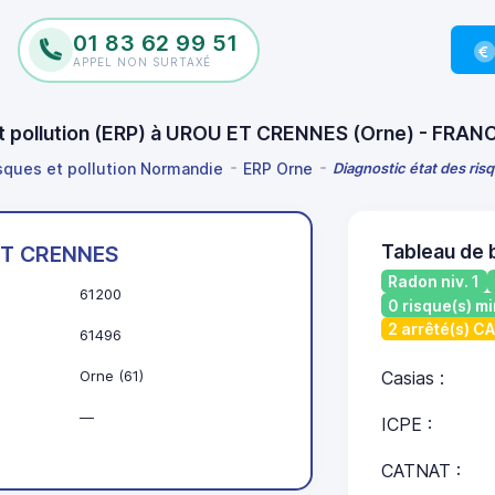
01 83 62 99 51
APPEL NON SURTAXÉ
 et pollution (ERP) à UROU ET CRENNES (Orne) - FRAN
isques et pollution Normandie
ERP Orne
Diagnostic état des ri
Tableau de
T CRENNES
Radon niv. 1
61200
0 risque(s) mi
2 arrêté(s) C
61496
Orne (61)
Casias :
—
ICPE :
CATNAT :