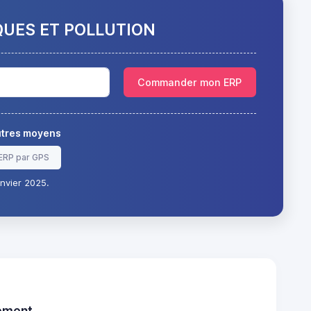
QUES ET POLLUTION
Commander mon ERP
autres moyens
ERP par GPS
nvier 2025.
tement