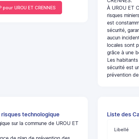
CRENNES.
À UROU ET CR
P pour UROU ET CRENNES
risques minier
est constamme
sécurité, gara
aucun incident
locales sont p
grâce à une b
Les habitants
sécurité est u
prévention des
 risques technologique
Liste des C
logique sur la commune de UROU ET
Libellé
ce de plan de prévention des