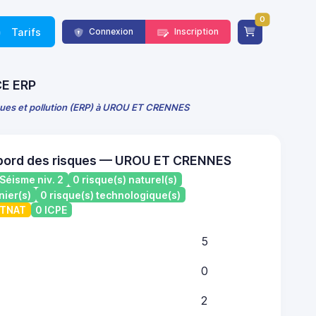
0
Tarifs
Connexion
Inscription
CE ERP
sques et pollution (ERP) à UROU ET CRENNES
 bord des risques — UROU ET CRENNES
Séisme niv. 2
0 risque(s) naturel(s)
nier(s)
0 risque(s) technologique(s)
ATNAT
0 ICPE
5
0
2