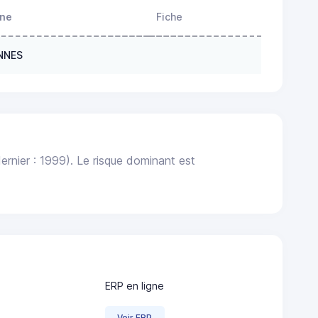
one
Fiche
ENNES
ernier : 1999). Le risque dominant est
ERP en ligne
Voir ERP