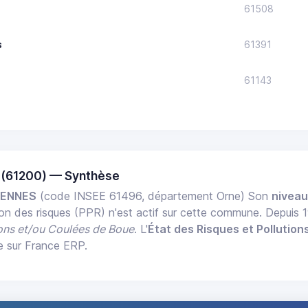
61508
s
61391
61143
(61200) — Synthèse
RENNES
(code INSEE 61496, département Orne) Son
niveau
ion des risques (PPR) n'est actif sur cette commune. Depuis
ons et/ou Coulées de Boue
. L'
État des Risques et Pollution
e sur France ERP.