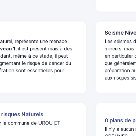
Seisme Nive
naturel, représente une menace
Les séismes 
iveau 1
, il est présent mais à des
mineurs, mais
dant, même à ce stade, il peut
en particulier
augmentant le risque de cancer du
que généraleme
ération sont essentielles pour
préparation au
aux risques si
 risques Naturels
0 plans de p
l sur la commune de UROU ET
Il n'y a aucu