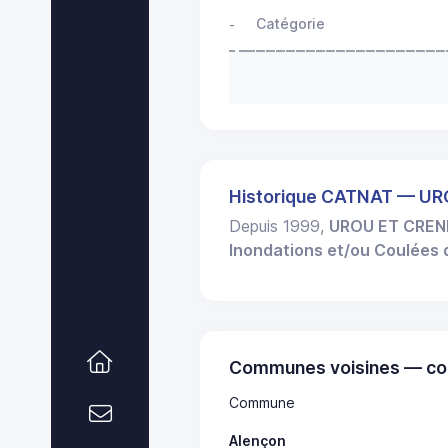
Catégorie
-
Historique CATNAT — U
Depuis 1999,
UROU ET CRE
Inondations et/ou Coulées
Communes voisines — co
Commune
Alençon