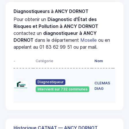
Diagnostiqueurs à ANCY DORNOT
Pour obtenir un
Diagnostic d'État des
Risques et Pollution à ANCY DORNOT
contactez un
diagnostiqueur à ANCY
DORNOT
dans le département
Moselle
ou en
appelant au 01 83 62 99 51 ou par mail.
-
Catégorie
Nom
Adress
150 RU
DE
Diagnostiqueur
CLEMAS
FRESC
DIAG
Intervient sur 732 communes
57155
MARLY
Historique CATNAT — ANCY DORNOT