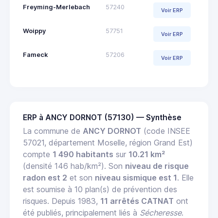
Freyming-Merlebach
57240
Voir ERP
Woippy
57751
Voir ERP
Fameck
57206
Voir ERP
ERP à ANCY DORNOT (57130) — Synthèse
La commune de
ANCY DORNOT
(code INSEE
57021, département Moselle, région Grand Est)
compte
1 490 habitants
sur
10.21 km²
(densité 146 hab/km²). Son
niveau de risque
radon est 2
et son
niveau sismique est 1
. Elle
est soumise à 10 plan(s) de prévention des
risques. Depuis 1983,
11 arrêtés CATNAT
ont
été publiés, principalement liés à
Sécheresse
.