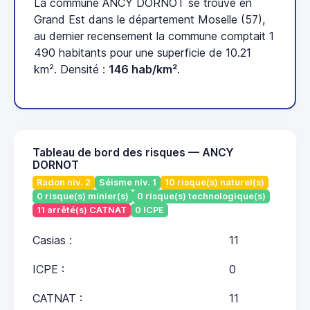
La commune ANCY DORNOT se trouve en
Grand Est dans le département Moselle (57),
au dernier recensement la commune comptait 1
490 habitants pour une superficie de 10.21
km². Densité :
146 hab/km²
.
Tableau de bord des risques — ANCY
DORNOT
Radon niv. 2
Séisme niv. 1
10 risque(s) naturel(s)
0 risque(s) minier(s)
0 risque(s) technologique(s)
11 arrêté(s) CATNAT
0 ICPE
Casias :
11
ICPE :
0
CATNAT :
11