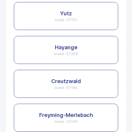
Yutz
Insee : 57757
Hayange
Insee : 57306
Creutzwald
Insee : 57160
Freyming-Merlebach
Insee : 57240