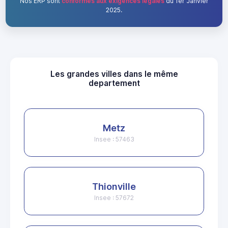
Nos ERP sont
conformes aux exigences légales
du 1er Janvier
2025.
Les grandes villes dans le même
departement
Metz
Insee : 57463
Thionville
Insee : 57672