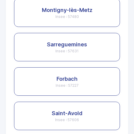
Montigny-lès-Metz
Insee : 57480
Sarreguemines
Insee : 57631
Forbach
Insee : 57227
Saint-Avold
Insee : 57606