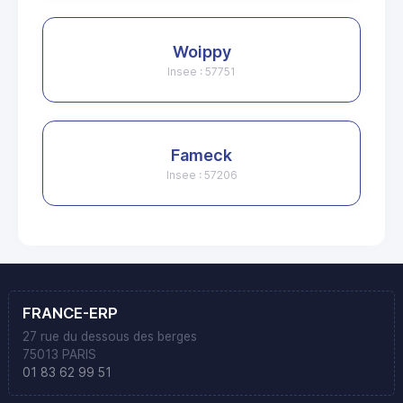
Woippy
Insee : 57751
Fameck
Insee : 57206
FRANCE-ERP
27 rue du dessous des berges
75013 PARIS
01 83 62 99 51