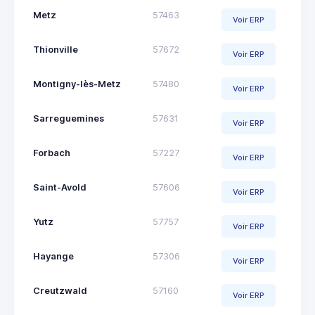
Metz
57463
Voir ERP
Thionville
57672
Voir ERP
Montigny-lès-Metz
57480
Voir ERP
Sarreguemines
57631
Voir ERP
Forbach
57227
Voir ERP
Saint-Avold
57606
Voir ERP
Yutz
57757
Voir ERP
Hayange
57306
Voir ERP
Creutzwald
57160
Voir ERP