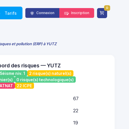
0
Tarifs
Connexion
Inscription
isques et pollution (ERP) à YUTZ
bord des risques — YUTZ
Séisme niv. 1
2 risque(s) naturel(s)
nier(s)
0 risque(s) technologique(s)
 CATNAT
22 ICPE
67
22
19