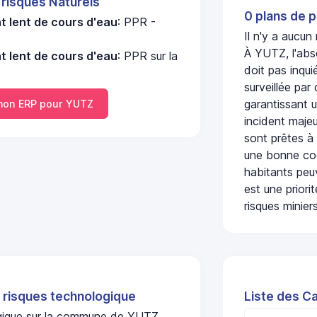
 risques Naturels
0 plans de p
 lent de cours d'eau
: PPR -
Il n'y a aucu
À YUTZ, l'abs
 lent de cours d'eau
: PPR sur la
doit pas inqu
surveillée par
garantissant u
on ERP pour YUTZ
incident majeu
sont prêtes à
une bonne coo
habitants peuv
est une prior
risques miniers
 risques technologique
Liste des C
logique sur la commune de YUTZ.