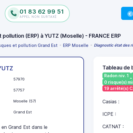
01 83 62 99 51
APPEL NON SURTAXÉ
et pollution (ERP) à YUTZ (Moselle) - FRANCE ERP
isques et pollution Grand Est
ERP Moselle
Diagnostic état des r
Tableau de 
YUTZ
Radon niv. 1
57970
0 risque(s) mi
19 arrêté(s)
57757
Moselle (57)
Casias :
Grand Est
ICPE :
CATNAT :
en Grand Est dans le