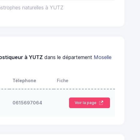
astrophes naturelles à YUTZ
ostiqueur à YUTZ
dans le département
Moselle
Télephone
Fiche
0615697064
Voir la page