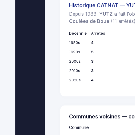
Historique CATNAT — YU
Depuis 1983,
YUTZ
a fait l'o
Coulées de Boue
(11 arrêtés)
Décennie
Arrêtés
1980s
4
1990s
5
2000s
3
2010s
3
2020s
4
Communes voisines — co
Commune