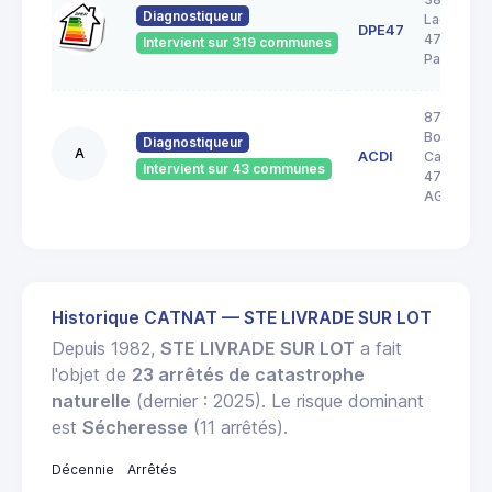
Diagnostiqueur
Lacordair
DPE47
47520 Le
Intervient sur 319 communes
Passage
87
Boulevard
Diagnostiqueur
A
ACDI
Carnot
Intervient sur 43 communes
47000
AGEN
Historique CATNAT — STE LIVRADE SUR LOT
Depuis 1982,
STE LIVRADE SUR LOT
a fait
l'objet de
23 arrêtés de catastrophe
naturelle
(dernier : 2025). Le risque dominant
est
Sécheresse
(11 arrêtés).
Décennie
Arrêtés