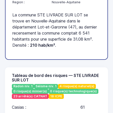
Region :
Nouvelle-Aquitaine
La commune STE LIVRADE SUR LOT se
trouve en Nouvelle-Aquitaine dans le
département Lot-et-Garonne (47), au dernier
recensement la commune comptait 6 541
habitants pour une superficie de 31.08 km².
Densité :
210 hab/km²
.
Tableau de bord des risques — STE LIVRADE
SUR LOT
Radon niv. 1
Séisme niv. 1
4 risque(s) naturel(s)
0 risque(s) minier(s)
0 risque(s) technologique(s)
23 arrêté(s) CATNAT
18 ICPE
Casias :
61