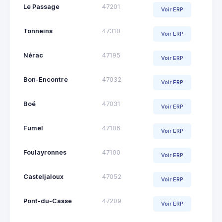
Le Passage
47201
Voir ERP
Tonneins
47310
Voir ERP
Nérac
47195
Voir ERP
Bon-Encontre
47032
Voir ERP
Boé
47031
Voir ERP
Fumel
47106
Voir ERP
Foulayronnes
47100
Voir ERP
Casteljaloux
47052
Voir ERP
Pont-du-Casse
47209
Voir ERP