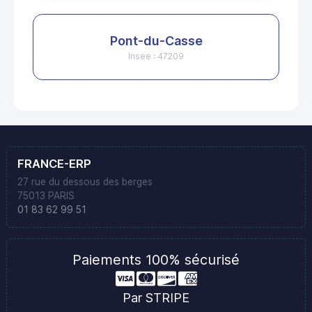
Pont-du-Casse
Insee : 47209
FRANCE-ERP
27 rue du dessous des berges
75013 PARIS
01 83 62 99 51
Paiements 100% sécurisé
Par STRIPE