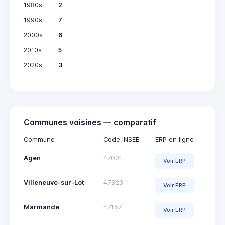
1980s
2
1990s
7
2000s
6
2010s
5
2020s
3
Communes voisines — comparatif
Commune
Code INSEE
ERP en ligne
Agen
47001
Voir ERP
Villeneuve-sur-Lot
47323
Voir ERP
Marmande
47157
Voir ERP